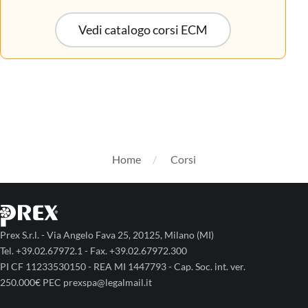
Vedi catalogo corsi ECM
Home
Corsi
Prex S.r.l. - Via Angelo Fava 25, 20125, Milano (MI)
Tel. +39.02.67972.1 - Fax. +39.02.67972.300
PI CF 11233530150 - REA MI 1447793 - Cap. Soc. int. ver.
250.000€ PEC prexspa@legalmail.it