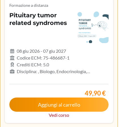
Formazione a distanza
Pituitary tumor
related syndromes
08 giu 2026 - 07 giu 2027
Codice ECM: 75-486687-1
Crediti ECM: 5.0
Disciplina: , Biologo, Endocrinologia,
Gastroenterologia, Geriatria, Ginecologia e
ostetricia, Infermiere, Infermiere pediatrico,
Iscritto nell’elenco speciale ad esaurimento,
49,90 €
Malattie metaboliche e diabetologia, Medicina
Aggiungi al carrello
interna, Oncologia, Pediatria, Pediatria (Pediatri di
libera scelta), Tecnico sanitario di radiologia medica
Vedi corso