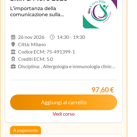
L’importanza della
comunicazione sulla
aderenza terapeutica e sul
controllo della patologia
infiammatoria
26 nov 2026
14:30 - 19:30
dermatologica
Città: Milano
Codice ECM: 75-491399-1
Crediti ECM: 5.0
Disciplina: , Allergologia e immunologia clinica,
Biologo, Dermatologia e venereologia, Infermiere,
Medicina del lavoro e sicurezza degli ambienti di
lavoro, Medicina generale (medici di famiglia)
97,60 €
Aggiungi al carrello
Vedi corso
A pagamento