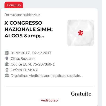
Concluso
Formazione residenziale
X CONGRESSO
NAZIONALE SIMM:
ALGOS &amp;
PATHOS: &Egrave;
POSSIBILE
01 dic 2017 - 02 dic 2017
GOVERNARE IL
Città: Rozzano
DOLORE? UNA SFIDA
Codice ECM: 75-207868-1
DI IERI, OGGI E
Crediti ECM: 4.2
DOMANI
Disciplina: Medicina aeronautica e spaziale,
Allergologia e immunologia clinica, Anatomia
patologica, Anestesia e rianimazione, Angiologia,
Audiologia e foniatria, Biochimica clinica,
Gratuito
Cardiochirurgia, Cardiologia, Chirurgia generale,
Vedi corso
Chirurgia maxillo-facciale, Chirurgia pediatrica,