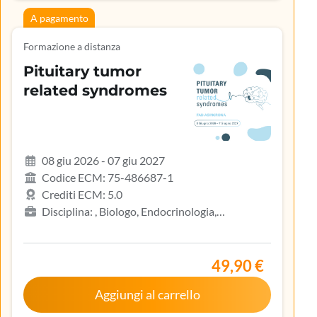
A pagamento
Formazione a distanza
Pituitary tumor
related syndromes
08 giu 2026 - 07 giu 2027
Codice ECM: 75-486687-1
Crediti ECM: 5.0
Disciplina: , Biologo, Endocrinologia,
Gastroenterologia, Geriatria, Ginecologia e
ostetricia, Infermiere, Infermiere pediatrico,
Iscritto nell’elenco speciale ad esaurimento,
49,90 €
Malattie metaboliche e diabetologia, Medicina
Aggiungi al carrello
interna, Oncologia, Pediatria, Pediatria (Pediatri di
libera scelta), Tecnico sanitario di radiologia medica