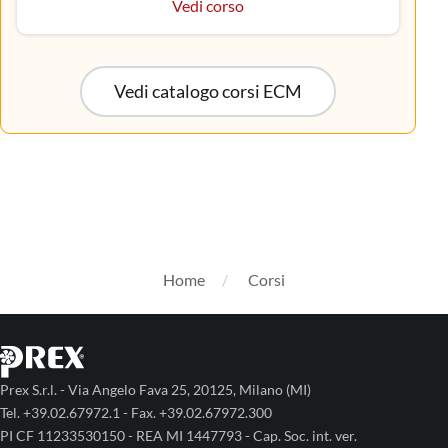
Vedi corso
Vedi catalogo corsi ECM
Home
Corsi
Prex S.r.l. - Via Angelo Fava 25, 20125, Milano (MI)
Tel. +39.02.67972.1 - Fax. +39.02.67972.300
PI CF 11233530150 - REA MI 1447793 - Cap. Soc. int. ver.