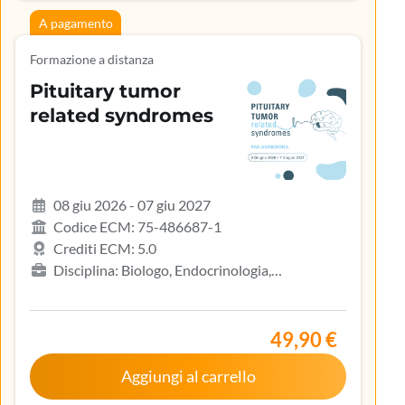
A pagamento
Formazione a distanza
Pituitary tumor
related syndromes
08 giu 2026 - 07 giu 2027
Codice ECM: 75-486687-1
Crediti ECM: 5.0
Disciplina: Biologo, Endocrinologia,
Gastroenterologia, Geriatria, Ginecologia e
ostetricia, Infermiere, Infermiere pediatrico,
Iscritto nell’elenco speciale ad esaurimento,
49,90 €
Malattie metaboliche e diabetologia, Medicina
Aggiungi al carrello
interna, Oncologia, Pediatria, Pediatria (Pediatri di
libera scelta), Tecnico sanitario di radiologia medica