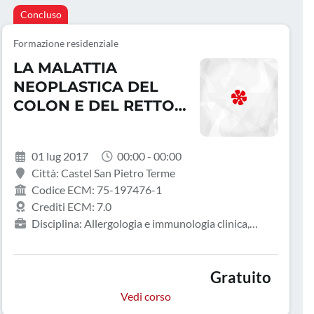
Concluso
Formazione residenziale
LA MALATTIA
NEOPLASTICA DEL
COLON E DEL RETTO
A 360
01 lug 2017
00:00 - 00:00
Città: Castel San Pietro Terme
Codice ECM: 75-197476-1
Crediti ECM: 7.0
Disciplina: Allergologia e immunologia clinica,
Anatomia patologica, Anestesia e rianimazione,
Angiologia, Assistente sanitario, Audiologia e foniatria,
Biochimica clinica, Biologo, Cardiochirurgia,
Gratuito
Cardiologia, Chimica, Chirurgia generale, Chirurgia
Vedi corso
maxillo-facciale, Chirurgia pediatrica, Chirurgia plastica