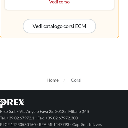
Vedi corso
Vedi catalogo corsi ECM
Home
Corsi
Prex S.r.l. - Via Angelo Fava 25, 20125, Milano (MI)
Tel. +39.02.67972.1 - Fax. +39.02.67972.300
PI CF 11233530150 - REA MI 1447793 - Cap. Soc. int. ver.