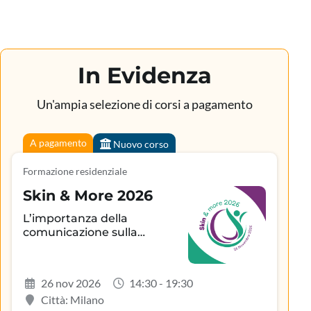
In Evidenza
Un'ampia selezione di corsi a pagamento
A pagamento
Nuovo corso
Formazione residenziale
Skin & More 2026
L’importanza della
comunicazione sulla
aderenza terapeutica e sul
controllo della patologia
infiammatoria
26 nov 2026
14:30 - 19:30
dermatologica
Città: Milano