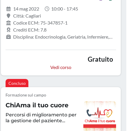
14 mag 2022
10:00 - 17:45
Città: Cagliari
Codice ECM: 75-347857-1
Crediti ECM: 7.8
Disciplina: Endocrinologia, Geriatria, Infermiere,
Malattie metaboliche e diabetologia, Medicina
generale (medici di famiglia), Medicina interna
Gratuito
Vedi corso
Concluso
Formazione sul campo
ChiAma il tuo cuore
Percorsi di miglioramento per
la gestione del paziente
scompensato