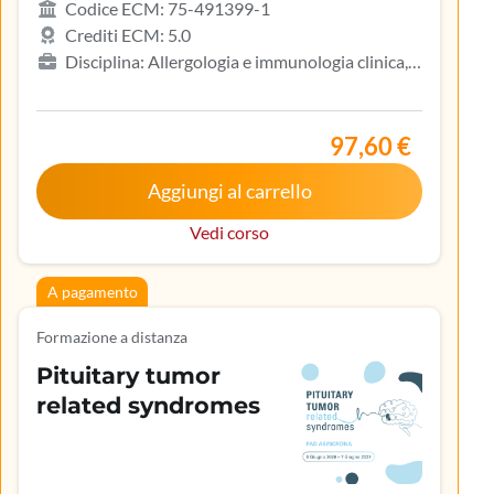
Codice ECM: 75-491399-1
Crediti ECM: 5.0
Disciplina: Allergologia e immunologia clinica,
Biologo, Dermatologia e venereologia, Infermiere,
Medicina del lavoro e sicurezza degli ambienti di
lavoro, Medicina generale (medici di famiglia)
97,60 €
Aggiungi al carrello
Vedi corso
A pagamento
Formazione a distanza
Pituitary tumor
related syndromes