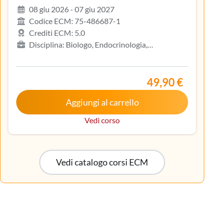
08 giu 2026 - 07 giu 2027
Codice ECM: 75-486687-1
Crediti ECM: 5.0
Disciplina: Biologo, Endocrinologia,
Gastroenterologia, Geriatria, Ginecologia e
ostetricia, Infermiere, Infermiere pediatrico,
Iscritto nell’elenco speciale ad esaurimento,
49,90 €
Malattie metaboliche e diabetologia, Medicina
Aggiungi al carrello
interna, Oncologia, Pediatria, Pediatria (Pediatri di
libera scelta), Tecnico sanitario di radiologia medica
Vedi corso
Vedi catalogo corsi ECM