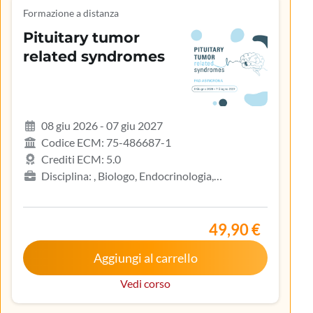
Formazione a distanza
Pituitary tumor
related syndromes
08 giu 2026 - 07 giu 2027
Codice ECM: 75-486687-1
Crediti ECM: 5.0
Disciplina: , Biologo, Endocrinologia,
Gastroenterologia, Geriatria, Ginecologia e
ostetricia, Infermiere, Infermiere pediatrico,
Iscritto nell’elenco speciale ad esaurimento,
49,90 €
Malattie metaboliche e diabetologia, Medicina
Aggiungi al carrello
interna, Oncologia, Pediatria, Pediatria (Pediatri di
libera scelta), Tecnico sanitario di radiologia medica
Vedi corso