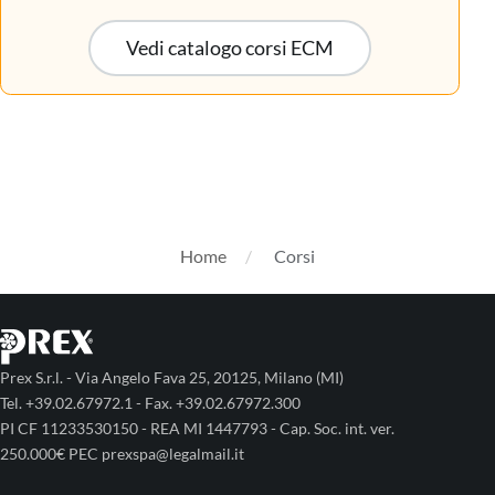
Vedi catalogo corsi ECM
Home
Corsi
Prex S.r.l. - Via Angelo Fava 25, 20125, Milano (MI)
Tel. +39.02.67972.1 - Fax. +39.02.67972.300
PI CF 11233530150 - REA MI 1447793 - Cap. Soc. int. ver.
250.000€ PEC prexspa@legalmail.it