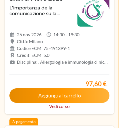
L’importanza della
comunicazione sulla
aderenza terapeutica e sul
controllo della patologia
infiammatoria
26 nov 2026
14:30 - 19:30
dermatologica
Città: Milano
Codice ECM: 75-491399-1
Crediti ECM: 5.0
Disciplina: , Allergologia e immunologia clinica,
Biologo, Dermatologia e venereologia, Infermiere,
Medicina del lavoro e sicurezza degli ambienti di
lavoro, Medicina generale (medici di famiglia)
97,60 €
Aggiungi al carrello
Vedi corso
A pagamento