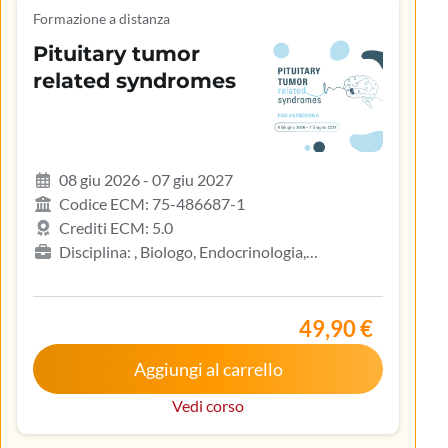
Formazione a distanza
Pituitary tumor
related syndromes
08 giu 2026 - 07 giu 2027
Codice ECM: 75-486687-1
Crediti ECM: 5.0
Disciplina: , Biologo, Endocrinologia,
Gastroenterologia, Geriatria, Ginecologia e
ostetricia, Infermiere, Infermiere pediatrico,
Iscritto nell’elenco speciale ad esaurimento,
49,90 €
Malattie metaboliche e diabetologia, Medicina
Aggiungi al carrello
interna, Oncologia, Pediatria, Pediatria (Pediatri di
libera scelta), Tecnico sanitario di radiologia medica
Vedi corso