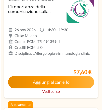
L’importanza della
comunicazione sulla
aderenza terapeutica e sul
controllo della patologia
infiammatoria
26 nov 2026
14:30 - 19:30
dermatologica
Città: Milano
Codice ECM: 75-491399-1
Crediti ECM: 5.0
Disciplina: , Allergologia e immunologia clinica,
Biologo, Dermatologia e venereologia, Infermiere,
Medicina del lavoro e sicurezza degli ambienti di
lavoro, Medicina generale (medici di famiglia)
97,60 €
Aggiungi al carrello
Vedi corso
A pagamento