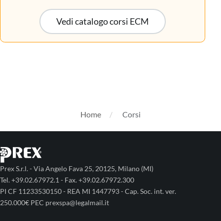
Vedi catalogo corsi ECM
Home
Corsi
Prex S.r.l. - Via Angelo Fava 25, 20125, Milano (MI)
Tel. +39.02.67972.1 - Fax. +39.02.67972.300
PI CF 11233530150 - REA MI 1447793 - Cap. Soc. int. ver.
250.000€ PEC prexspa@legalmail.it