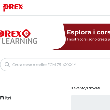
Esplora i cor
I nostri corsi sono creati 
0 evento/i trovati
Filtri