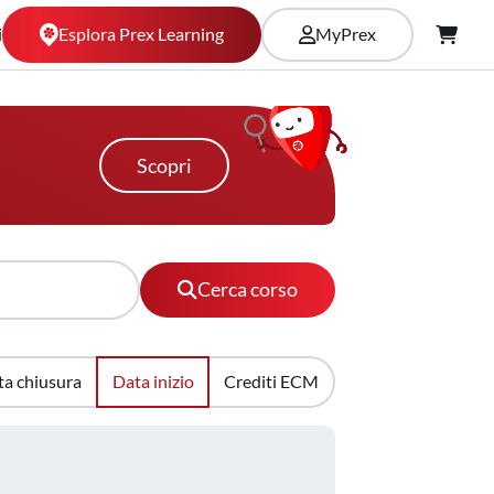
Esplora Prex Learning
i
MyPrex
Scopri
Cerca corso
ta chiusura
Data inizio
Crediti ECM