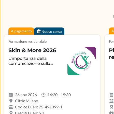
A pagamento
A
Nuovo corso
Formazione residenziale
For
Skin & More 2026
P
r
L’importanza della
comunicazione sulla
aderenza terapeutica e
sul controllo della
patologia infiammatoria
dermatologica
26 nov 2026
14:30 - 19:30
Città: Milano
Codice ECM: 75-491399-1
Crediti ECM: 5.0