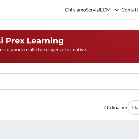
Chi siamo
Servizi
ECM
Contatt
si
Prex Learning
per rispondere alle tue esigenze formative.
Ordina per
Da