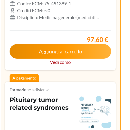
Codice ECM: 75-491399-1
Crediti ECM: 5.0
Disciplina: Medicina generale (medici di
famiglia), Allergologia e immunologia clinica,
Biologo, Dermatologia e venereologia, Infermiere,
Medicina del lavoro e sicurezza degli ambienti di
97,60 €
lavoro
Aggiungi al carrello
Vedi corso
A pagamento
Formazione a distanza
Pituitary tumor
related syndromes