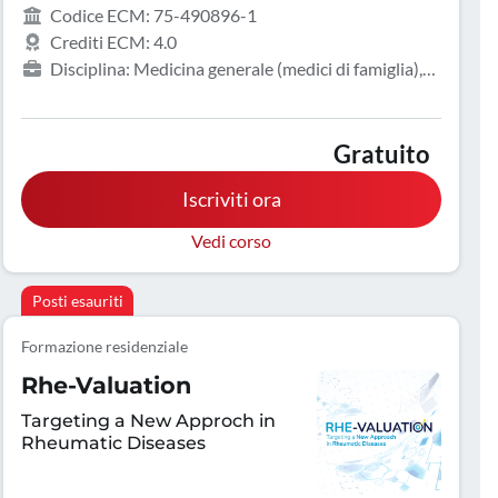
Codice ECM: 75-490896-1
Crediti ECM: 4.0
Disciplina: Medicina generale (medici di famiglia),
Allergologia e immunologia clinica, Dermatologia e
venereologia, Farmacista pubblico del SSN, Pediatria
Gratuito
Iscriviti ora
Vedi corso
Posti esauriti
Formazione residenziale
Rhe-Valuation
Targeting a New Approch in
Rheumatic Diseases