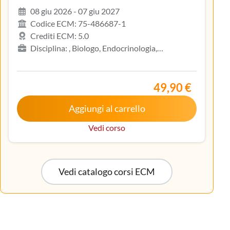
08 giu 2026 - 07 giu 2027
Codice ECM: 75-486687-1
Crediti ECM: 5.0
Disciplina: , Biologo, Endocrinologia,
Gastroenterologia, Geriatria, Ginecologia e
ostetricia, Infermiere, Infermiere pediatrico,
Iscritto nell’elenco speciale ad esaurimento,
49,90 €
Malattie metaboliche e diabetologia, Medicina
Aggiungi al carrello
interna, Oncologia, Pediatria, Pediatria (Pediatri di
libera scelta), Tecnico sanitario di radiologia medica
Vedi corso
Vedi catalogo corsi ECM