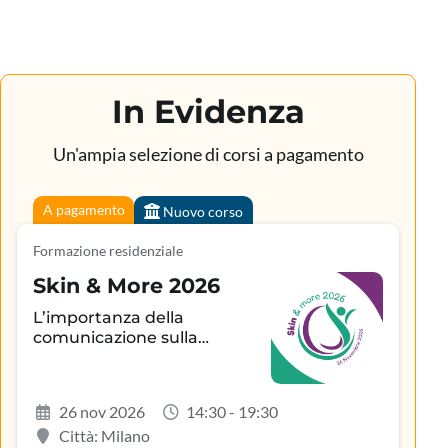
In Evidenza
Un'ampia selezione di corsi a pagamento
A pagamento
Nuovo corso
Formazione residenziale
Skin & More 2026
L’importanza della
comunicazione sulla
aderenza terapeutica e sul
controllo della patologia
infiammatoria
26 nov 2026
14:30 - 19:30
dermatologica
Città: Milano