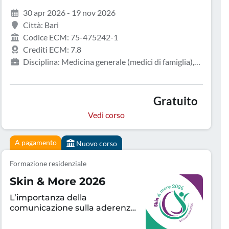
30 apr 2026 - 19 nov 2026
Città: Bari
Codice ECM: 75-475242-1
Crediti ECM: 7.8
Disciplina: Medicina generale (medici di famiglia),
Infermiere, Medicina interna, Reumatologia
Gratuito
Vedi corso
A pagamento
Nuovo corso
Formazione residenziale
Skin & More 2026
L’importanza della
comunicazione sulla aderenza
terapeutica e sul controllo
della patologia infiammatoria