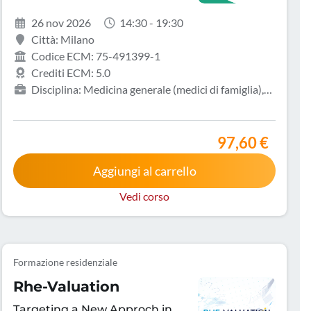
dermatologica
26 nov 2026
14:30 - 19:30
Città: Milano
Codice ECM: 75-491399-1
Crediti ECM: 5.0
Disciplina: Medicina generale (medici di famiglia),
Allergologia e immunologia clinica, Biologo,
Dermatologia e venereologia, Infermiere, Medicina del
lavoro e sicurezza degli ambienti di lavoro
97,60 €
Aggiungi al carrello
Vedi corso
Formazione residenziale
Rhe-Valuation
Targeting a New Approch in