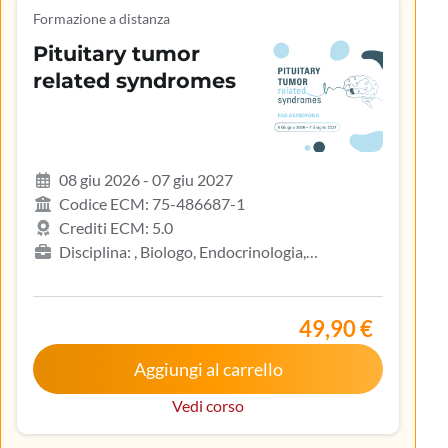
Formazione a distanza
Pituitary tumor
related syndromes
08 giu 2026 - 07 giu 2027
Codice ECM: 75-486687-1
Crediti ECM: 5.0
Disciplina: , Biologo, Endocrinologia,
Gastroenterologia, Geriatria, Ginecologia e
ostetricia, Infermiere, Infermiere pediatrico,
Iscritto nell’elenco speciale ad esaurimento,
49,90 €
Malattie metaboliche e diabetologia, Medicina
Aggiungi al carrello
interna, Oncologia, Pediatria, Pediatria (Pediatri di
libera scelta), Tecnico sanitario di radiologia medica
Vedi corso