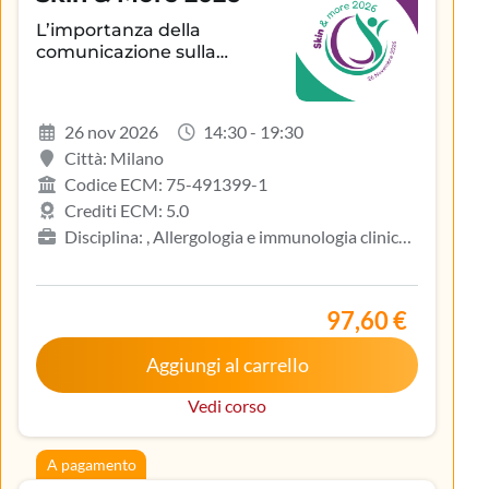
L’importanza della
comunicazione sulla
aderenza terapeutica e sul
controllo della patologia
infiammatoria
26 nov 2026
14:30 - 19:30
dermatologica
Città: Milano
Codice ECM: 75-491399-1
Crediti ECM: 5.0
Disciplina: , Allergologia e immunologia clinica,
Biologo, Dermatologia e venereologia, Infermiere,
Medicina del lavoro e sicurezza degli ambienti di
lavoro, Medicina generale (medici di famiglia)
97,60 €
Aggiungi al carrello
Vedi corso
A pagamento