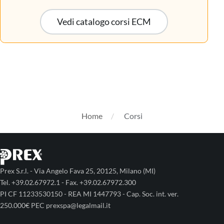
Vedi catalogo corsi ECM
Home
Corsi
Prex S.r.l. - Via Angelo Fava 25, 20125, Milano (MI)
Tel. +39.02.67972.1 - Fax. +39.02.67972.300
PI CF 11233530150 - REA MI 1447793 - Cap. Soc. int. ver.
250.000€ PEC prexspa@legalmail.it