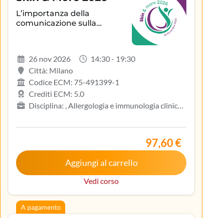
L’importanza della
comunicazione sulla
aderenza terapeutica e sul
controllo della patologia
infiammatoria
26 nov 2026
14:30 - 19:30
dermatologica
Città: Milano
Codice ECM: 75-491399-1
Crediti ECM: 5.0
Disciplina: , Allergologia e immunologia clinica,
Biologo, Dermatologia e venereologia, Infermiere,
Medicina del lavoro e sicurezza degli ambienti di
lavoro, Medicina generale (medici di famiglia)
97,60 €
Aggiungi al carrello
Vedi corso
A pagamento