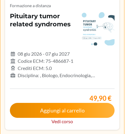
Formazione a distanza
Pituitary tumor
related syndromes
08 giu 2026 - 07 giu 2027
Codice ECM: 75-486687-1
Crediti ECM: 5.0
Disciplina: , Biologo, Endocrinologia,
Gastroenterologia, Geriatria, Ginecologia e
ostetricia, Infermiere, Infermiere pediatrico,
Iscritto nell’elenco speciale ad esaurimento,
49,90 €
Malattie metaboliche e diabetologia, Medicina
Aggiungi al carrello
interna, Oncologia, Pediatria, Pediatria (Pediatri di
libera scelta), Tecnico sanitario di radiologia medica
Vedi corso