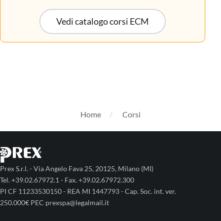
Vedi catalogo corsi ECM
Home
Corsi
Prex S.r.l. - Via Angelo Fava 25, 20125, Milano (MI)
Tel. +39.02.67972.1 - Fax. +39.02.67972.300
PI CF 11233530150 - REA MI 1447793 - Cap. Soc. int. ver.
250.000€ PEC prexspa@legalmail.it