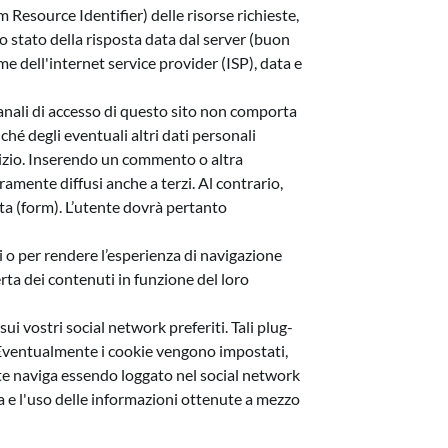
m Resource Identifier) delle risorse richieste,
lo stato della risposta data dal server (buon
ome dell'internet service provider (ISP), data e
i canali di accesso di questo sito non comporta
ché degli eventuali altri dati personali
rvizio. Inserendo un commento o altra
amente diffusi anche a terzi. Al contrario,
sta (form). L’utente dovrà pertanto
tici o per rendere l’esperienza di navigazione
erta dei contenuti in funzione del loro
sui vostri social network preferiti. Tali plug-
 Eventualmente i cookie vengono impostati,
ente naviga essendo loggato nel social network
ta e l'uso delle informazioni ottenute a mezzo