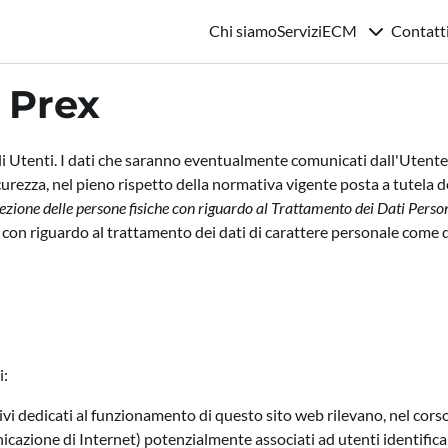
Chi siamo
Servizi
ECM
Contatt
 Prex
i Utenti. I dati che saranno eventualmente comunicati dall'Utente a
curezza, nel pieno rispetto della normativa vigente posta a tutela d
ne delle persone fisiche con riguardo al Trattamento dei Dati Personali
 con riguardo al trattamento dei dati di carattere personale come d
i:
cativi dedicati al funzionamento di questo sito web rilevano, nel co
nicazione di Internet) potenzialmente associati ad utenti identificabi