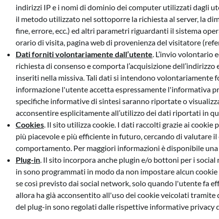
indirizzi IP e i nomi di dominio dei computer utilizzati dagli ut
il metodo utilizzato nel sottoporre la richiesta al server, la d
fine, errore, ecc.) ed altri parametri riguardanti il sistema op
orario di visita, pagina web di provenienza del visitatore (refer
Dati forniti volontariamente dall’utente
. L’invio volontario 
richiesta di consenso e comporta l’acquisizione dell’indirizzo e
inseriti nella missiva. Tali dati si intendono volontariamente
informazione l'utente accetta espressamente l'informativa priva
specifiche informative di sintesi saranno riportate o visualizza
acconsentire esplicitamente all’utilizzo dei dati riportati in qu
Cookies
. Il sito utilizza cookie. I dati raccolti grazie ai cook
più piacevole e più efficiente in futuro, cercando di valutare 
comportamento. Per maggiori informazioni è disponibile una 
Plug-in
. Il sito incorpora anche plugin e/o bottoni per i social
in sono programmati in modo da non impostare alcun cookie al
se così previsto dai social network, solo quando l'utente fa e
allora ha già acconsentito all'uso dei cookie veicolati tramite
del plug-in sono regolati dalle rispettive informative privacy de