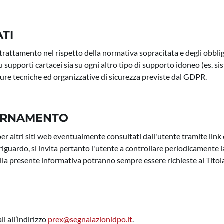
TI
trattamento nel rispetto della normativa sopracitata e degli obblighi 
su supporti cartacei sia su ogni altro tipo di supporto idoneo (es. si
sure tecniche ed organizzative di sicurezza previste dal GDPR.
IORNAMENTO
per altri siti web eventualmente consultati dall'utente tramite link
riguardo, si invita pertanto l'utente a controllare periodicamente
della presente informativa potranno sempre essere richieste al Tito
l all’indirizzo
prex@segnalazionidpo.it
.