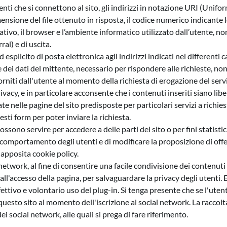
enti che si connettono al sito, gli indirizzi in notazione URI (Unifor
imensione del file ottenuto in risposta, il codice numerico indicante 
erativo, il browser e l’ambiente informatico utilizzato dall’utente, n
ral) e di uscita.
ed esplicito di posta elettronica agli indirizzi indicati nei different
 dei dati del mittente, necessario per rispondere alle richieste, non
 forniti dall'utente al momento della richiesta di erogazione del se
cy, e in particolare acconsente che i contenuti inseriti siano liber
te nelle pagine del sito predisposte per particolari servizi a richie
esti form per poter inviare la richiesta.
ie possono servire per accedere a delle parti del sito o per fini statis
il comportamento degli utenti e di modificare la proposizione di off
apposita cookie policy.
 network, al fine di consentire una facile condivisione dei contenuti 
l'accesso della pagina, per salvaguardare la privacy degli utenti.
ffettivo e volontario uso del plug-in. Si tenga presente che se l'ut
 questo sito al momento dell'iscrizione al social network. La raccol
i social network, alle quali si prega di fare riferimento.