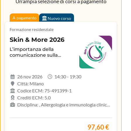
Un'ampia selezione di corsi a pagamento
A pagamento
Nuovo corso
Formazione residenziale
Skin & More 2026
L’importanza della
comunicazione sulla
aderenza terapeutica e sul
controllo della patologia
infiammatoria
26 nov 2026
14:30 - 19:30
dermatologica
Città: Milano
Codice ECM: 75-491399-1
Crediti ECM: 5.0
Disciplina: , Allergologia e immunologia clinica,
Biologo, Dermatologia e venereologia, Infermiere,
Medicina del lavoro e sicurezza degli ambienti di
lavoro, Medicina generale (medici di famiglia)
97,60 €