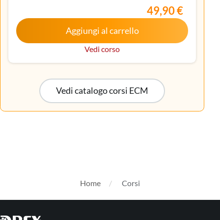
Iscritto nell’elenco speciale ad esaurimento,
49,90 €
Malattie metaboliche e diabetologia, Medicina
Aggiungi al carrello
interna, Oncologia, Pediatria, Pediatria (Pediatri di
libera scelta), Tecnico sanitario di radiologia medica
Vedi corso
Vedi catalogo corsi ECM
Home
Corsi