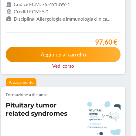
Codice ECM: 75-491399-1
Crediti ECM: 5.0
Disciplina: Allergologia e immunologia clinica,
Biologo, Dermatologia e venereologia, Infermiere,
Medicina del lavoro e sicurezza degli ambienti di
lavoro, Medicina generale (medici di famiglia)
97,60 €
Aggiungi al carrello
Vedi corso
A pagamento
Formazione a distanza
Pituitary tumor
related syndromes