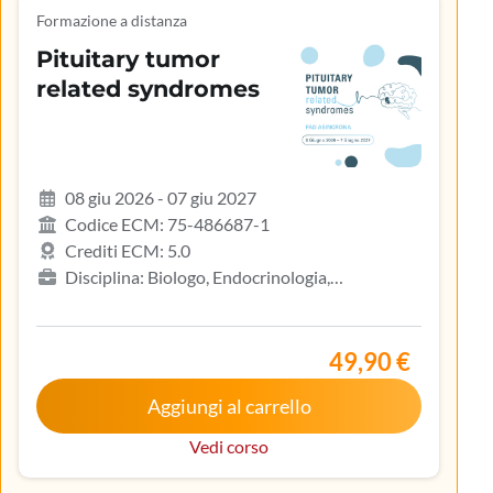
Formazione a distanza
Pituitary tumor
related syndromes
08 giu 2026 - 07 giu 2027
Codice ECM: 75-486687-1
Crediti ECM: 5.0
Disciplina: Biologo, Endocrinologia,
Gastroenterologia, Geriatria, Ginecologia e
ostetricia, Infermiere, Infermiere pediatrico,
Iscritto nell’elenco speciale ad esaurimento,
49,90 €
Malattie metaboliche e diabetologia, Medicina
Aggiungi al carrello
interna, Oncologia, Pediatria, Pediatria (Pediatri di
libera scelta), Tecnico sanitario di radiologia medica
Vedi corso