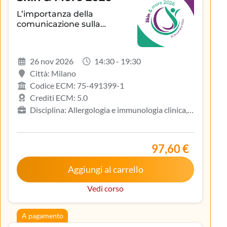
L’importanza della
comunicazione sulla
aderenza terapeutica e sul
controllo della patologia
infiammatoria
26 nov 2026
14:30 - 19:30
dermatologica
Città: Milano
Codice ECM: 75-491399-1
Crediti ECM: 5.0
Disciplina: Allergologia e immunologia clinica,
Biologo, Dermatologia e venereologia, Infermiere,
Medicina del lavoro e sicurezza degli ambienti di
lavoro, Medicina generale (medici di famiglia)
97,60 €
Aggiungi al carrello
Vedi corso
A pagamento