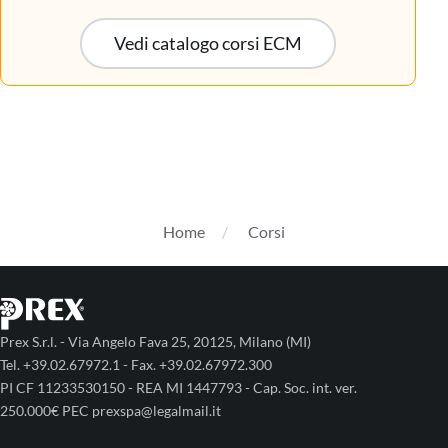
Vedi catalogo corsi ECM
Home
Corsi
Prex S.r.l. - Via Angelo Fava 25, 20125, Milano (MI)
Tel. +39.02.67972.1 - Fax. +39.02.67972.300
PI CF 11233530150 - REA MI 1447793 - Cap. Soc. int. ver.
250.000€ PEC prexspa@legalmail.it