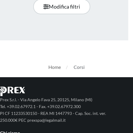
Modifica filtri
Home
Corsi
Prex S.r.l. - Via Angelo Fava 25, 20125, Milano (MI)
Tel. +39.02.67972.1 - Fax. +39.02.67972.300
PI CF 11233530150 - REA MI 1447793 - Cap. Soc. int. ver.
250.000€ PEC prexspa@legalmail.it
Chi siamo