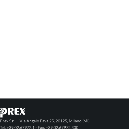
Prex S.r.l. - Via Angelo Fava 25, 20125, Milano (MI)
Tel. +39.02.67972.1 - Fax. +39.02.67972.300