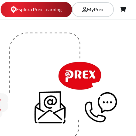
Esplora Prex Learning
i
MyPrex