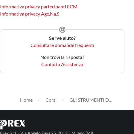
Informativa privacy partecipanti ECM
Informativa privacy Age.Na.S
Serve aiuto?
Consulta le domande frequenti
Non trovi la risposta?
Contatta Assistenza
Home
Corsi
GLI STRUMENTI DELLâ€™HTA: DALLâ€™EPIDEMIOLOGIA, AGLI ASPETTI ECONOMICI A QUELLI ORGANIZZATIVI
Prex S.r.l. - Via Angelo Fava 25, 20125, Milano (MI)