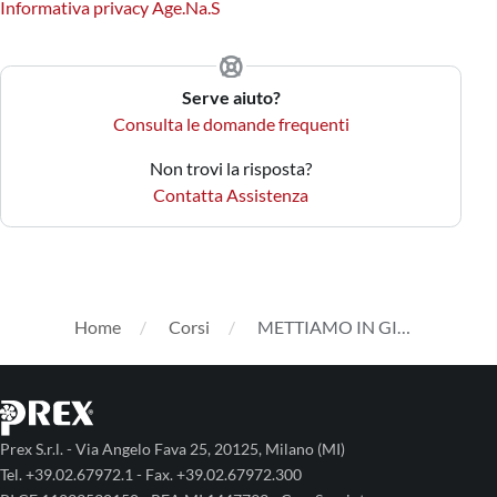
Informativa privacy Age.Na.S
Serve aiuto?
Consulta le domande frequenti
Non trovi la risposta?
Contatta Assistenza
Home
Corsi
METTIAMO IN GIOCO LA #BUONASANITA&#039;
Prex S.r.l. - Via Angelo Fava 25, 20125, Milano (MI)
Tel. +39.02.67972.1 - Fax. +39.02.67972.300