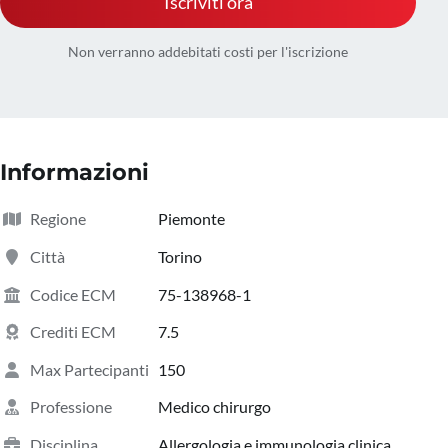
Iscriviti ora
Non verranno addebitati costi per l'iscrizione
Informazioni
Regione
Piemonte
Città
Torino
Codice ECM
75-138968-1
Crediti ECM
7.5
Max Partecipanti
150
Professione
Medico chirurgo
Disciplina
Allergologia e immunologia clinica,