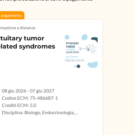
 pagamento
mazione a distanza
ituitary tumor
elated syndromes
08 giu 2026 - 07 giu 2027
Codice ECM: 75-486687-1
Crediti ECM: 5.0
Disciplina: Biologo, Endocrinologia,
stroenterologia, Geriatria, Ginecologia e
etricia, Infermiere, Infermiere pediatrico,
ritto nell’elenco speciale ad esaurimento,