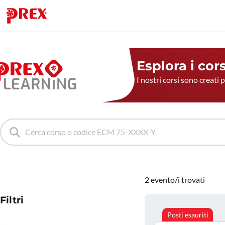
Esplora i cor
I nostri corsi sono creati 
2 evento/i trovati
Filtri
Posti esauriti