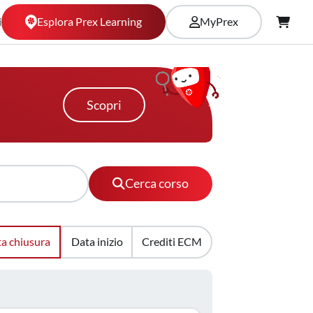
Esplora Prex Learning
i
MyPrex
Scopri
Cerca corso
a chiusura
Data inizio
Crediti ECM