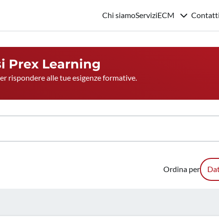
Chi siamo
Servizi
ECM
Contatt
si
Prex Learning
per rispondere alle tue esigenze formative.
Ordina per
Dat