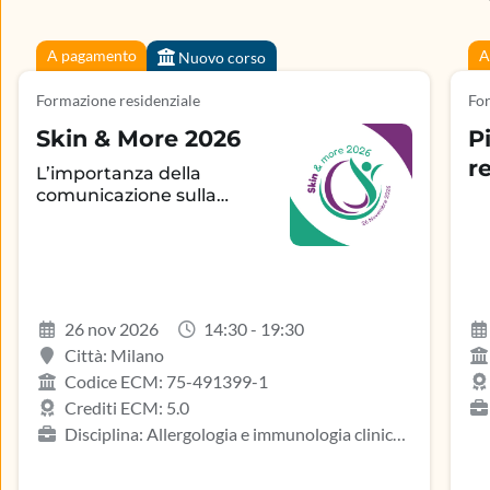
A pagamento
A
Nuovo corso
Formazione residenziale
For
Skin & More 2026
P
r
L’importanza della
comunicazione sulla
aderenza terapeutica e
sul controllo della
patologia infiammatoria
dermatologica
26 nov 2026
14:30 - 19:30
Città: Milano
Codice ECM: 75-491399-1
Crediti ECM: 5.0
Disciplina: Allergologia e immunologia clinica,
Ga
Biologo, Dermatologia e venereologia, Infermiere,
ost
Medicina del lavoro e sicurezza degli ambienti di
Isc