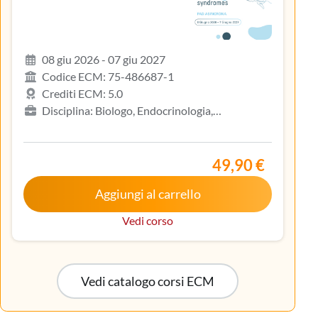
08 giu 2026 - 07 giu 2027
Codice ECM: 75-486687-1
Crediti ECM: 5.0
Disciplina: Biologo, Endocrinologia,
Gastroenterologia, Geriatria, Ginecologia e
ostetricia, Infermiere, Infermiere pediatrico,
Iscritto nell’elenco speciale ad esaurimento,
49,90 €
Malattie metaboliche e diabetologia, Medicina
Aggiungi al carrello
interna, Oncologia, Pediatria, Pediatria (Pediatri di
libera scelta), Tecnico sanitario di radiologia medica
Vedi corso
Vedi catalogo corsi ECM