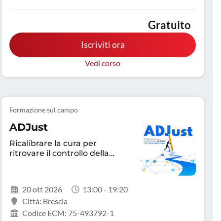
Infermiere, Malattie metaboliche e diabetologia,
Medicina d'emergenza-urgenza, Medicina interna,
Gratuito
Oncologia, Pediatria, Tecnico sanitario di laboratorio
Iscriviti ora
biomedico, Tecnico sanitario di radiologia medica
Vedi corso
Formazione sul campo
ADJust
Ricalibrare la cura per
ritrovare il controllo della
dermatite atopica
20 ott 2026
13:00 - 19:20
Città: Brescia
Codice ECM: 75-493792-1