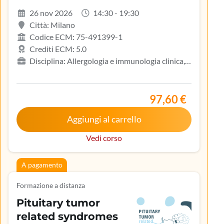
infiammatoria
26 nov 2026
14:30 - 19:30
dermatologica
Città: Milano
Codice ECM: 75-491399-1
Crediti ECM: 5.0
Disciplina: Allergologia e immunologia clinica,
Biologo, Dermatologia e venereologia, Infermiere,
Medicina del lavoro e sicurezza degli ambienti di
lavoro, Medicina generale (medici di famiglia)
97,60 €
Aggiungi al carrello
Vedi corso
A pagamento
Formazione a distanza
Pituitary tumor
related syndromes