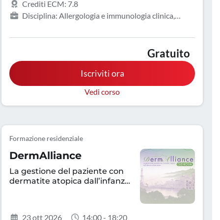
Crediti ECM: 7.8
Disciplina: Allergologia e immunologia clinica,
Dermatologia e venereologia
Gratuito
Iscriviti ora
Vedi corso
Formazione residenziale
DermAlliance
La gestione del paziente con
dermatite atopica dall’infanzia
all’età adulta
23 ott 2026
14:00 - 18:20