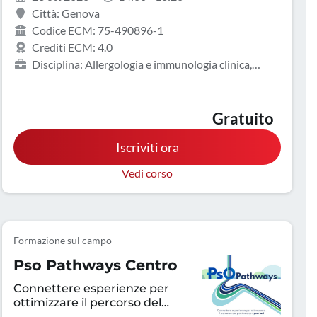
Città: Genova
Codice ECM: 75-490896-1
Crediti ECM: 4.0
Disciplina: Allergologia e immunologia clinica,
Dermatologia e venereologia, Farmacista pubblico del
SSN, Medicina generale (medici di famiglia), Pediatria
Gratuito
Iscriviti ora
Vedi corso
Formazione sul campo
Pso Pathways Centro
Connettere esperienze per
ottimizzare il percorso del
paziente con psoriasi