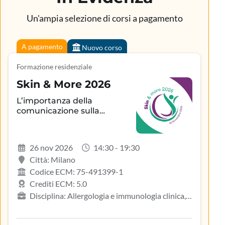
Un'ampia selezione di corsi a pagamento
A pagamento
Nuovo corso
Formazione residenziale
Skin & More 2026
L’importanza della
comunicazione sulla
aderenza terapeutica e sul
controllo della patologia
infiammatoria
26 nov 2026
14:30 - 19:30
dermatologica
Città: Milano
Codice ECM: 75-491399-1
Crediti ECM: 5.0
Disciplina: Allergologia e immunologia clinica,
Biologo, Dermatologia e venereologia, Infermiere,
Medicina del lavoro e sicurezza degli ambienti di