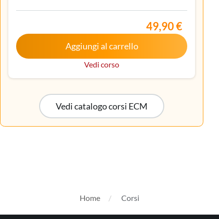
Gastroenterologia, Geriatria, Ginecologia e
ostetricia, Infermiere, Infermiere pediatrico,
Iscritto nell’elenco speciale ad esaurimento,
49,90 €
Malattie metaboliche e diabetologia, Medicina
Aggiungi al carrello
interna, Oncologia, Pediatria, Pediatria (Pediatri di
libera scelta), Tecnico sanitario di radiologia medica
Vedi corso
Vedi catalogo corsi ECM
Home
Corsi