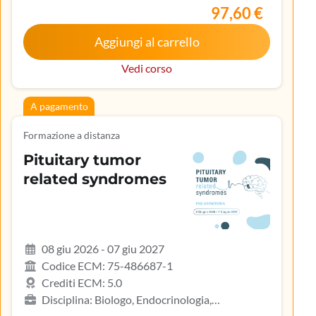
lavoro, Medicina generale (medici di famiglia)
97,60 €
Aggiungi al carrello
Vedi corso
A pagamento
Formazione a distanza
Pituitary tumor
related syndromes
08 giu 2026 - 07 giu 2027
Codice ECM: 75-486687-1
Crediti ECM: 5.0
Disciplina: Biologo, Endocrinologia,