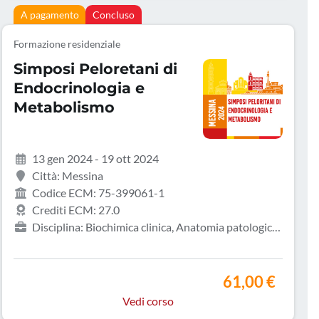
A pagamento
Concluso
Formazione residenziale
Simposi Peloretani di
Endocrinologia e
Metabolismo
13 gen 2024 - 19 ott 2024
Città: Messina
Codice ECM: 75-399061-1
Crediti ECM: 27.0
Disciplina: Biochimica clinica, Anatomia patologica,
Biologo, Dietista, Endocrinologia, Farmacista di altro
settore, Farmacologia e tossicologia clinica,
Ginecologia e ostetricia, Infermiere, Malattie
61,00 €
metaboliche e diabetologia, Medicina generale (medici
Vedi corso
di famiglia), Medicina interna, Medicina nucleare,