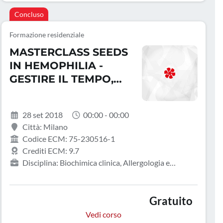
Nefrologia, Neurologia, Pediatria, Pediatria (Pediatri di
Concluso
libera scelta), Psicologia, Radiodiagnostica,
Radioterapia, Scienza dell'alimentazione e dietetica
Formazione residenziale
MASTERCLASS SEEDS
IN HEMOPHILIA -
GESTIRE IL TEMPO,
GLI OBIETTIVI E LE
PRIORIT&Agrave;
28 set 2018
00:00 - 00:00
Città: Milano
Codice ECM: 75-230516-1
Crediti ECM: 9.7
Disciplina: Biochimica clinica, Allergologia e
immunologia clinica, Angiologia, Biologo,
Cardiochirurgia, Cardiologia, Chirurgia generale,
Chirurgia pediatrica, Chirurgia vascolare, Continuità
Gratuito
assistenziale, Direzione medica di presidio ospedaliero,
Vedi corso
Ematologia, Farmacia territoriale, Farmacista pubblico