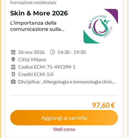
Formazione residenziale
Skin & More 2026
L’importanza della
comunicazione sulla
aderenza terapeutica e sul
controllo della patologia
infiammatoria
26 nov 2026
14:30 - 19:30
dermatologica
Città: Milano
Codice ECM: 75-491399-1
Crediti ECM: 5.0
Disciplina: , Allergologia e immunologia clinica,
Biologo, Dermatologia e venereologia, Infermiere,
Medicina del lavoro e sicurezza degli ambienti di
lavoro, Medicina generale (medici di famiglia)
97,60 €
Aggiungi al carrello
Vedi corso