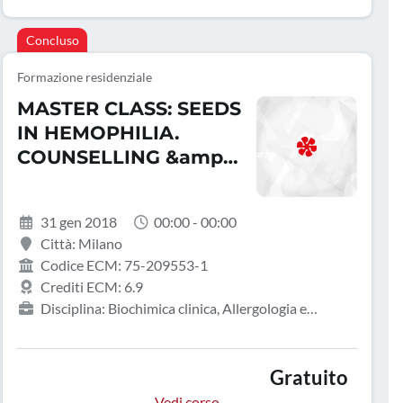
Concluso
Formazione residenziale
MASTER CLASS: SEEDS
IN HEMOPHILIA.
COUNSELLING &amp;
COOPERATION
31 gen 2018
00:00 - 00:00
Città: Milano
Codice ECM: 75-209553-1
Crediti ECM: 6.9
Disciplina: Biochimica clinica, Allergologia e
immunologia clinica, Angiologia, Biologo,
Cardiochirurgia, Cardiologia, Chirurgia generale,
Chirurgia pediatrica, Chirurgia vascolare, Continuità
Gratuito
assistenziale, Direzione medica di presidio ospedaliero,
Vedi corso