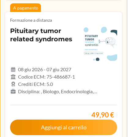
A pagamento
Formazione a distanza
Pituitary tumor
related syndromes
08 giu 2026 - 07 giu 2027
Codice ECM: 75-486687-1
Crediti ECM: 5.0
Disciplina: , Biologo, Endocrinologia,
Gastroenterologia, Geriatria, Ginecologia e
ostetricia, Infermiere, Infermiere pediatrico,
Iscritto nell’elenco speciale ad esaurimento,
49,90 €
Malattie metaboliche e diabetologia, Medicina
Aggiungi al carrello
interna, Oncologia, Pediatria, Pediatria (Pediatri di
libera scelta), Tecnico sanitario di radiologia medica