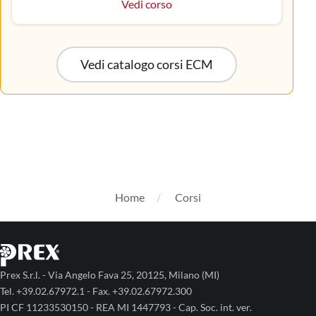
Vedi corso
Vedi catalogo corsi ECM
Home
Corsi
Prex S.r.l. - Via Angelo Fava 25, 20125, Milano (MI)
Tel. +39.02.67972.1 - Fax. +39.02.67972.300
PI CF 11233530150 - REA MI 1447793 - Cap. Soc. int. ver.