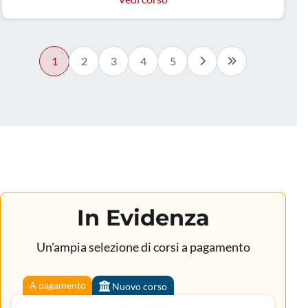
Ematologia, Farmacia territoriale, Farmacista pubblico
del SSN, Farmacologia e tossicologia clinica,
Fisioterapista, Genetica medica, Geriatria, Laboratorio
di genetica medica, Malattie infettive, Malattie
1
2
3
4
5
metaboliche e diabetologia, Medicina d'emergenza-
urgenza, Medicina dello sport, Medicina fisica e
riabilitazione, Medicina generale (medici di famiglia),
Medicina interna, Medicina trasfusionale,
Microbiologia e virologia, Neonatologia, Oncologia,
Organizzazione dei servizi sanitari di base, Ortopedia e
traumatologia, Patologia clinica (laboratorio di analisi
chimico-cliniche e microbiologia), Pediatria, Pediatria
(Pediatri di libera scelta), Reumatologia
In Evidenza
Un'ampia selezione di corsi a pagamento
A pagamento
Nuovo corso