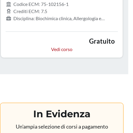
Codice ECM: 75-102156-1
Crediti ECM: 7.5
Disciplina: Biochimica clinica, Allergologia e
immunologia clinica, Anatomia patologica, Anestesia e
rianimazione, Angiologia, Audiologia e foniatria,
Cardiochirurgia, Cardiologia, Chirurgia generale,
Gratuito
Chirurgia maxillo-facciale, Chirurgia pediatrica,
Vedi corso
Chirurgia plastica e ricostruttiva, Chirurgia toracica,
Chirurgia vascolare, Continuità assistenziale, Cure
palliative, Dermatologia e venereologia, Direzione
medica di presidio ospedaliero, Ematologia,
Endocrinologia, Epidemiologia, Farmacista pubblico del
SSN, Farmacologia e tossicologia clinica, Fisica,
Gastroenterologia, Genetica medica, Geriatria,
Ginecologia e ostetricia, Igiene degli alimenti e della
nutrizione, Igiene, epidemiologia e sanità pubblica,
In Evidenza
Infermiere, Laboratorio di genetica medica, Malattie
dell'apparato respiratorio, Malattie infettive, Malattie
Un'ampia selezione di corsi a pagamento
metaboliche e diabetologia, Medicina aeronautica e