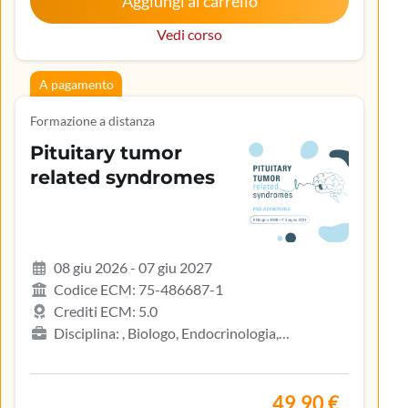
Aggiungi al carrello
Vedi corso
A pagamento
Formazione a distanza
Pituitary tumor
related syndromes
08 giu 2026 - 07 giu 2027
Codice ECM: 75-486687-1
Crediti ECM: 5.0
Disciplina: , Biologo, Endocrinologia,
Gastroenterologia, Geriatria, Ginecologia e
ostetricia, Infermiere, Infermiere pediatrico,
Iscritto nell’elenco speciale ad esaurimento,
49,90 €