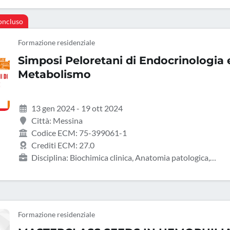
oncluso
Formazione residenziale
Simposi Peloretani di Endocrinologia 
Metabolismo
13 gen 2024 - 19 ott 2024
Città: Messina
Codice ECM: 75-399061-1
Crediti ECM: 27.0
Disciplina: Biochimica clinica, Anatomia patologica,
Biologo, Dietista, Endocrinologia, Farmacista di altro settore
Farmacologia e tossicologia clinica, Ginecologia e ostetricia,
Infermiere, Malattie metaboliche e diabetologia, Medicina
generale (medici di famiglia), Medicina interna, Medicina
Formazione residenziale
nucleare, Nefrologia, Neurologia, Pediatria, Pediatria (Pediat