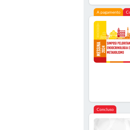
A pagamento
C
Concluso