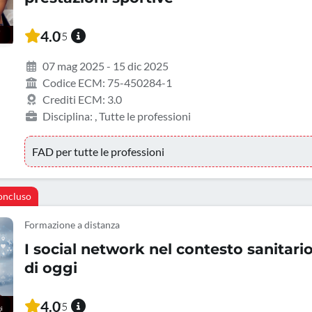
4.0
/5
07 mag 2025 - 15 dic 2025
Codice ECM: 75-450284-1
Crediti ECM: 3.0
Disciplina: , Tutte le professioni
FAD per tutte le professioni
oncluso
Formazione a distanza
I social network nel contesto sanitari
di oggi
4.0
/5