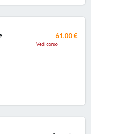
e
61,00 €
Vedi corso
,
ri