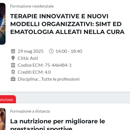
Formazione residenziale
TERAPIE INNOVATIVE E NUOVI
MODELLI ORGANIZZATIVI: SIMT ED
EMATOLOGIA ALLEATI NELLA CURA
29 mag 2025
14:00 - 18:40
Città: Asti
Codice ECM: 75-446484-1
Crediti ECM: 4.0
Disciplina: , Tutte le professioni
oncluso
Formazione a distanza
La nutrizione per migliorare le
prestazioni sportive