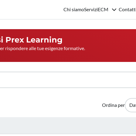
Chi siamo
Servizi
ECM
Contatt
si
Prex Learning
per rispondere alle tue esigenze formative.
Ordina per
Da