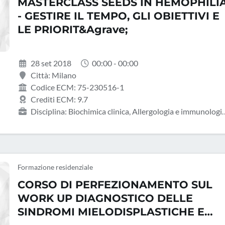
MASTERCLASS SEEDS IN HEMOPHILI
di libera scelta), Psicologia, Radiodiagnostica, Radioterapia,
Scienza dell'alimentazione e dietetica
- GESTIRE IL TEMPO, GLI OBIETTIVI E
LE PRIORIT&Agrave;
28 set 2018
00:00 - 00:00
Città: Milano
Codice ECM: 75-230516-1
Crediti ECM: 9.7
Disciplina: Biochimica clinica, Allergologia e immunologi
clinica, Angiologia, Biologo, Cardiochirurgia, Cardiologia,
Chirurgia generale, Chirurgia pediatrica, Chirurgia vascolare,
Continuità assistenziale, Direzione medica di presidio
ospedaliero, Ematologia, Farmacia territoriale, Farmacista
Formazione residenziale
pubblico del SSN, Farmacologia e tossicologia clinica, Geneti
CORSO DI PERFEZIONAMENTO SUL
medica, Geriatria, Laboratorio di genetica medica, Malattie
infettive, Malattie metaboliche e diabetologia, Medicina
WORK UP DIAGNOSTICO DELLE
d'emergenza-urgenza, Medicina fisica e riabilitazione,
SINDROMI MIELODISPLASTICHE E
Medicina generale (medici di famiglia), Medicina interna,