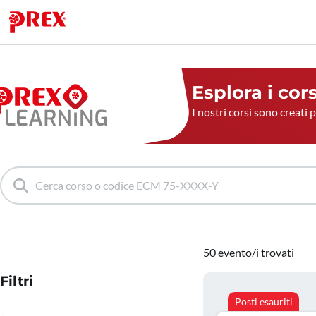
Esplora i cor
I nostri corsi sono creati 
50 evento/i trovati
Filtri
Posti esauriti