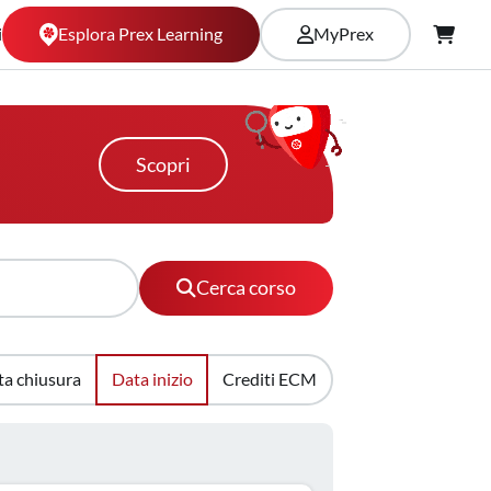
Esplora Prex Learning
i
MyPrex
Scopri
Cerca corso
ta chiusura
Data inizio
Crediti ECM