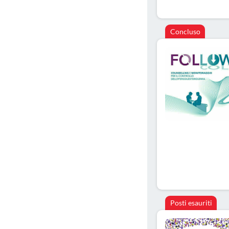
Concluso
Posti esauriti