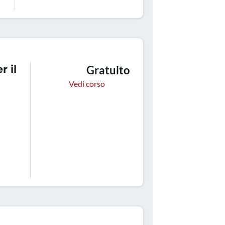
a,
r il
Gratuito
Vedi corso
rologia