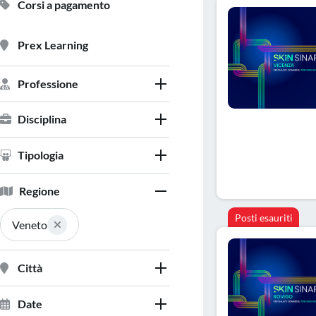
Corsi a pagamento
Prex Learning
Professione
Disciplina
Tipologia
Regione
Posti esauriti
Veneto
Città
Date