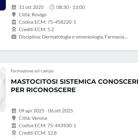
11 ott 2025
08:30 - 13:00
Città: Rovigo
Codice ECM: 75-458220-1
Crediti ECM: 5.2
Disciplina: Dermatologia e venereologia, Farmacia
territoriale, Farmacista pubblico del SSN, Medicina generale
(medici di famiglia), Pediatria, Pediatria (Pediatri di libera
scelta)
Formazione sul campo
MASTOCITOSI SISTEMICA CONOSCER
PER RICONOSCERE
09 apr 2025 - 06 ott 2025
Città: Verona
Codice ECM: 75-443930-1
Crediti ECM: 12.8