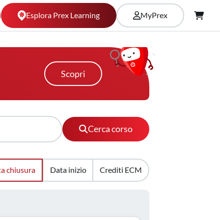
Esplora Prex Learning
i
MyPrex
Scopri
Cerca corso
a chiusura
Data inizio
Crediti ECM