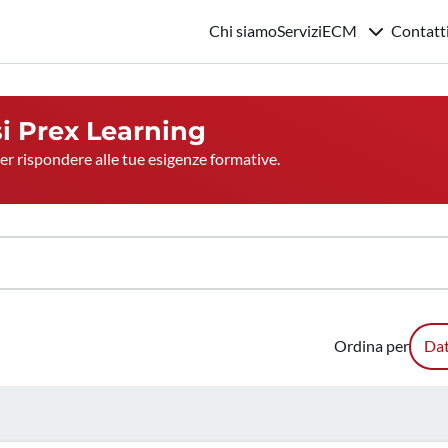
Chi siamo
Servizi
ECM
Contatt
si
Prex Learning
per rispondere alle tue esigenze formative.
Ordina per
Dat