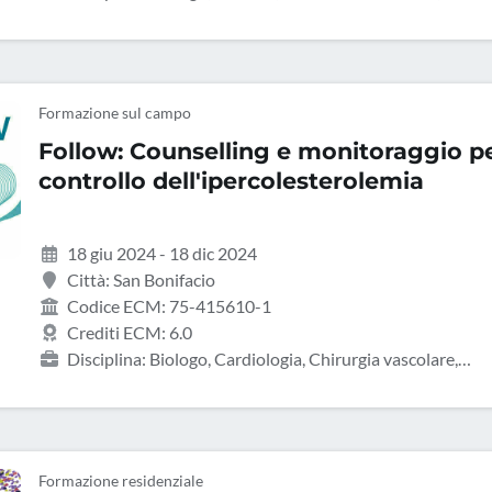
Farmacista di altro settore, Farmacista pubblico del SSN,
Fisica, Infermiere, Medicina nucleare, Oncologia, Radioterapi
Tecnico sanitario di radiologia medica
Formazione sul campo
Follow: Counselling e monitoraggio pe
controllo dell'ipercolesterolemia
18 giu 2024 - 18 dic 2024
Città: San Bonifacio
Codice ECM: 75-415610-1
Crediti ECM: 6.0
Disciplina: Biologo, Cardiologia, Chirurgia vascolare,
Endocrinologia, Geriatria, Infermiere, Medicina interna, Neu
Formazione residenziale