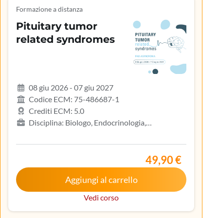
Formazione a distanza
Pituitary tumor
related syndromes
08 giu 2026 - 07 giu 2027
Codice ECM: 75-486687-1
Crediti ECM: 5.0
Disciplina: Biologo, Endocrinologia,
Gastroenterologia, Geriatria, Ginecologia e
ostetricia, Infermiere, Infermiere pediatrico,
Iscritto nell’elenco speciale ad esaurimento,
49,90 €
Malattie metaboliche e diabetologia, Medicina
Aggiungi al carrello
interna, Oncologia, Pediatria, Pediatria (Pediatri di
libera scelta), Tecnico sanitario di radiologia medica
Vedi corso