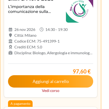
L’importanza della
comunicazione sulla
aderenza terapeutica e sul
controllo della patologia
infiammatoria
26 nov 2026
14:30 - 19:30
dermatologica
Città: Milano
Codice ECM: 75-491399-1
Crediti ECM: 5.0
Disciplina: Biologo, Allergologia e immunologia
clinica, Dermatologia e venereologia, Infermiere,
Medicina del lavoro e sicurezza degli ambienti di
lavoro, Medicina generale (medici di famiglia)
97,60 €
Aggiungi al carrello
Vedi corso
A pagamento