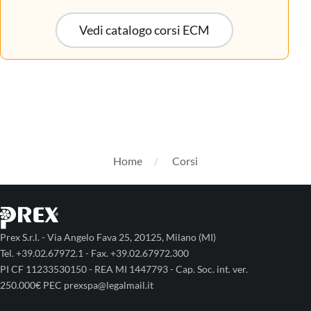
Vedi catalogo corsi ECM
Home
Corsi
Prex S.r.l. - Via Angelo Fava 25, 20125, Milano (MI)
Tel. +39.02.67972.1 - Fax. +39.02.67972.300
PI CF 11233530150 - REA MI 1447793 - Cap. Soc. int. ver.
250.000€ PEC prexspa@legalmail.it