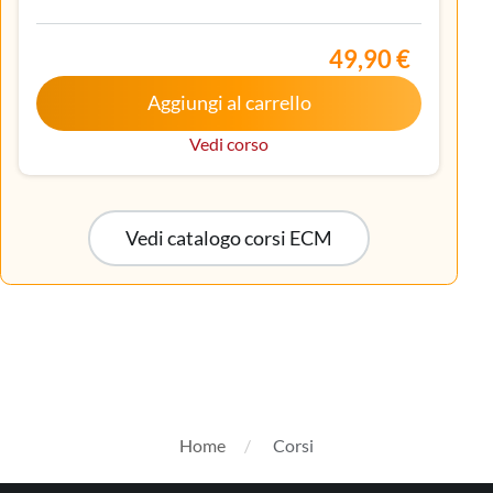
Endocrinologia, Gastroenterologia, Geriatria,
Infermiere, Infermiere pediatrico, Iscritto
nell’elenco speciale ad esaurimento, Malattie
49,90 €
metaboliche e diabetologia, Medicina interna,
Aggiungi al carrello
Oncologia, Pediatria, Pediatria (Pediatri di libera
scelta), Tecnico sanitario di radiologia medica
Vedi corso
Vedi catalogo corsi ECM
Home
Corsi