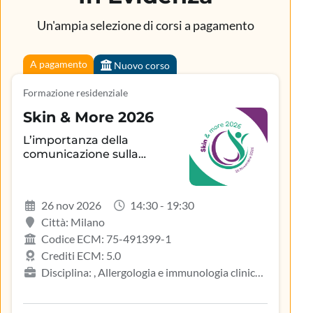
Un'ampia selezione di corsi a pagamento
A pagamento
Nuovo corso
Formazione residenziale
Skin & More 2026
L’importanza della
comunicazione sulla
aderenza terapeutica e sul
controllo della patologia
infiammatoria
26 nov 2026
14:30 - 19:30
dermatologica
Città: Milano
Codice ECM: 75-491399-1
Crediti ECM: 5.0
Disciplina: , Allergologia e immunologia clinica,
Biologo, Dermatologia e venereologia, Infermiere,
Medicina del lavoro e sicurezza degli ambienti di