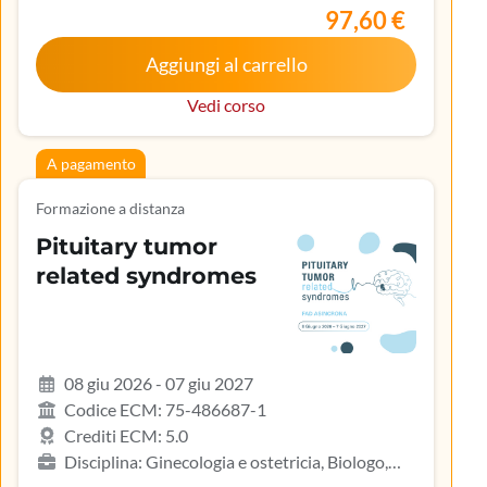
lavoro, Medicina generale (medici di famiglia)
97,60 €
Aggiungi al carrello
Vedi corso
A pagamento
Formazione a distanza
Pituitary tumor
related syndromes
08 giu 2026 - 07 giu 2027
Codice ECM: 75-486687-1
Crediti ECM: 5.0
Disciplina: Ginecologia e ostetricia, Biologo,