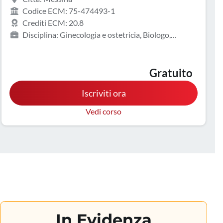
Codice ECM: 75-474493-1
Crediti ECM: 20.8
Disciplina: Ginecologia e ostetricia, Biologo,
Endocrinologia, Gastroenterologia, Geriatria,
Infermiere, Malattie metaboliche e diabetologia,
Medicina d'emergenza-urgenza, Medicina interna,
Gratuito
Oncologia, Pediatria, Tecnico sanitario di laboratorio
Iscriviti ora
biomedico, Tecnico sanitario di radiologia medica
Vedi corso
In Evidenza