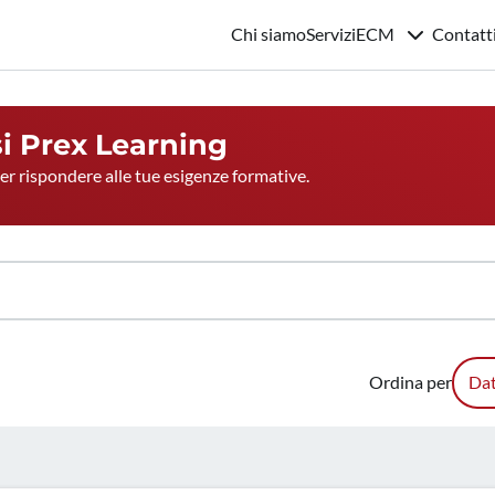
Chi siamo
Servizi
ECM
Contatt
si
Prex Learning
per rispondere alle tue esigenze formative.
Ordina per
Dat