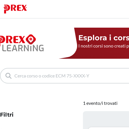
Esplora i cor
I nostri corsi sono creati 
1 evento/i trovati
Filtri