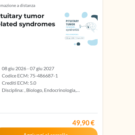
mazione a distanza
ituitary tumor
elated syndromes
08 giu 2026 - 07 giu 2027
Codice ECM: 75-486687-1
Crediti ECM: 5.0
Disciplina: , Biologo, Endocrinologia,
stroenterologia, Geriatria, Ginecologia e
etricia, Infermiere, Infermiere pediatrico,
ritto nell’elenco speciale ad esaurimento,
lattie metaboliche e diabetologia, Medicina
49,90 €
erna, Oncologia, Pediatria, Pediatria (Pediatri
libera scelta), Tecnico sanitario di radiologia