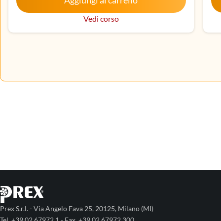
Aggiungi al carrello
me
Vedi corso
Prex S.r.l. - Via Angelo Fava 25, 20125, Milano (MI)
Tel. +39.02.67972.1 - Fax. +39.02.67972.300