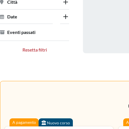
Città
Date
Eventi passati
Resetta filtri
A pagamento
A
Nuovo corso