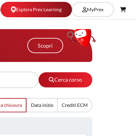
Esplora Prex Learning
i
MyPrex
Scopri
Cerca corso
a chiusura
Data inizio
Crediti ECM