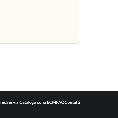
iamo
Servizi
Catalogo corsi ECM
FAQ
Contatti