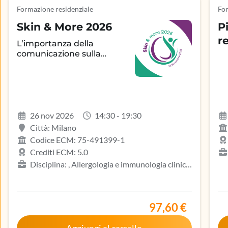
Formazione residenziale
For
Skin & More 2026
P
r
L’importanza della
comunicazione sulla
aderenza terapeutica e
sul controllo della
patologia infiammatoria
dermatologica
26 nov 2026
14:30 - 19:30
Città: Milano
Codice ECM: 75-491399-1
Crediti ECM: 5.0
Disciplina: , Allergologia e immunologia clinica,
Ga
Biologo, Dermatologia e venereologia, Infermiere,
ost
Medicina del lavoro e sicurezza degli ambienti di
Isc
lavoro, Medicina generale (medici di famiglia)
Ma
97,60 €
int
di 