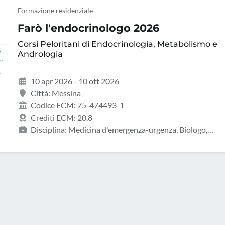
Formazione residenziale
Farò l'endocrinologo 2026
Corsi Peloritani di Endocrinologia, Metabolismo e
Andrologia
10 apr 2026 - 10 ott 2026
Città: Messina
Codice ECM: 75-474493-1
Crediti ECM: 20.8
Disciplina: Medicina d'emergenza-urgenza, Biologo,
Endocrinologia, Gastroenterologia, Geriatria, Ginecologia e
ostetricia, Infermiere, Malattie metaboliche e diabetologia,
Medicina interna, Oncologia, Pediatria, Tecnico sanitario di
laboratorio biomedico, Tecnico sanitario di radiologia medic