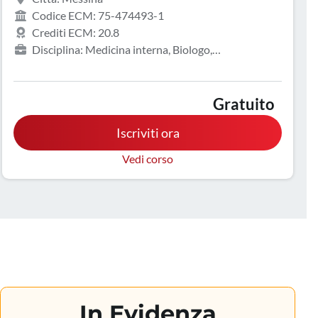
Codice ECM: 75-474493-1
Crediti ECM: 20.8
Disciplina: Medicina interna, Biologo,
Endocrinologia, Gastroenterologia, Geriatria,
Ginecologia e ostetricia, Infermiere, Malattie
metaboliche e diabetologia, Medicina d'emergenza-
Gratuito
urgenza, Oncologia, Pediatria, Tecnico sanitario di
Iscriviti ora
laboratorio biomedico, Tecnico sanitario di radiologia
medica
Vedi corso
In Evidenza