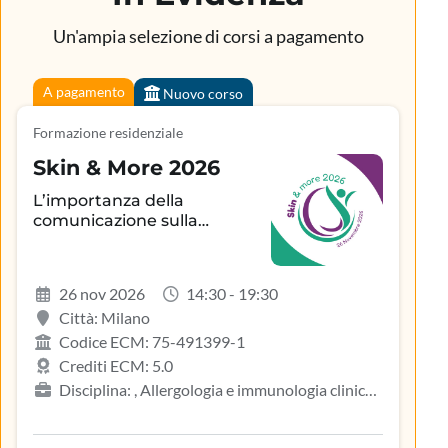
Un'ampia selezione di corsi a pagamento
A pagamento
Nuovo corso
Formazione residenziale
Skin & More 2026
L’importanza della
comunicazione sulla
aderenza terapeutica e sul
controllo della patologia
infiammatoria
26 nov 2026
14:30 - 19:30
dermatologica
Città: Milano
Codice ECM: 75-491399-1
Crediti ECM: 5.0
Disciplina: , Allergologia e immunologia clinica,
Biologo, Dermatologia e venereologia, Infermiere,
Medicina del lavoro e sicurezza degli ambienti di