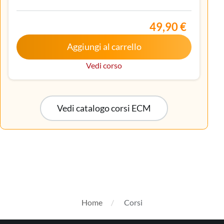
Endocrinologia, Gastroenterologia, Geriatria,
Ginecologia e ostetricia, Infermiere, Infermiere
pediatrico, Iscritto nell’elenco speciale ad
49,90 €
esaurimento, Malattie metaboliche e diabetologia,
Aggiungi al carrello
Oncologia, Pediatria, Pediatria (Pediatri di libera
scelta), Tecnico sanitario di radiologia medica
Vedi corso
Vedi catalogo corsi ECM
Home
Corsi