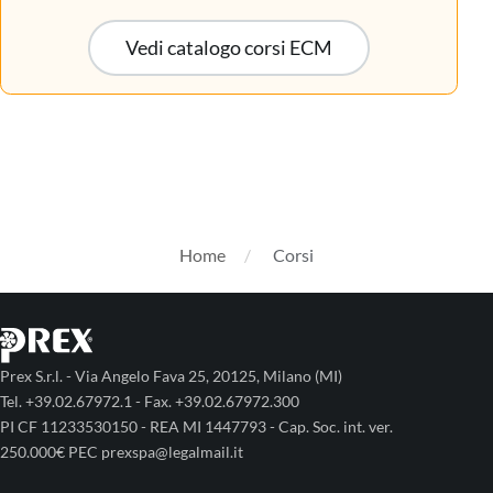
Vedi catalogo corsi ECM
Home
Corsi
Prex S.r.l. - Via Angelo Fava 25, 20125, Milano (MI)
Tel. +39.02.67972.1 - Fax. +39.02.67972.300
PI CF 11233530150 - REA MI 1447793 - Cap. Soc. int. ver.
250.000€ PEC prexspa@legalmail.it