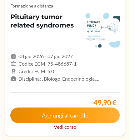
Formazione a distanza
Pituitary tumor
related syndromes
08 giu 2026 - 07 giu 2027
Codice ECM: 75-486687-1
Crediti ECM: 5.0
Disciplina: , Biologo, Endocrinologia,
Gastroenterologia, Geriatria, Ginecologia e
ostetricia, Infermiere, Infermiere pediatrico,
Iscritto nell’elenco speciale ad esaurimento,
49,90 €
Malattie metaboliche e diabetologia, Medicina
Aggiungi al carrello
interna, Oncologia, Pediatria, Pediatria (Pediatri di
libera scelta), Tecnico sanitario di radiologia medica
Vedi corso