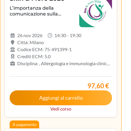
L’importanza della
comunicazione sulla
aderenza terapeutica e sul
controllo della patologia
infiammatoria
26 nov 2026
14:30 - 19:30
dermatologica
Città: Milano
Codice ECM: 75-491399-1
Crediti ECM: 5.0
Disciplina: , Allergologia e immunologia clinica,
Biologo, Dermatologia e venereologia, Infermiere,
Medicina del lavoro e sicurezza degli ambienti di
lavoro, Medicina generale (medici di famiglia)
97,60 €
Aggiungi al carrello
Vedi corso
A pagamento