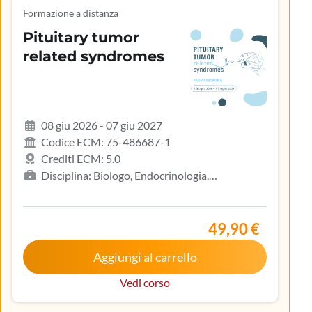
Formazione a distanza
Pituitary tumor
related syndromes
08 giu 2026 - 07 giu 2027
Codice ECM: 75-486687-1
Crediti ECM: 5.0
Disciplina: Biologo, Endocrinologia,
Gastroenterologia, Geriatria, Ginecologia e
ostetricia, Infermiere, Infermiere pediatrico,
Iscritto nell’elenco speciale ad esaurimento,
49,90 €
Malattie metaboliche e diabetologia, Medicina
Aggiungi al carrello
interna, Oncologia, Pediatria, Pediatria (Pediatri di
libera scelta), Tecnico sanitario di radiologia medica
Vedi corso