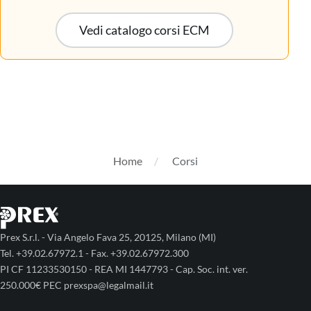
Vedi catalogo corsi ECM
Home
Corsi
Prex S.r.l. - Via Angelo Fava 25, 20125, Milano (MI)
Tel. +39.02.67972.1 - Fax. +39.02.67972.300
PI CF 11233530150 - REA MI 1447793 - Cap. Soc. int. ver.
250.000€ PEC prexspa@legalmail.it