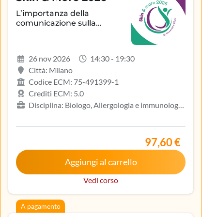
L’importanza della
comunicazione sulla
aderenza terapeutica e sul
controllo della patologia
infiammatoria
26 nov 2026
14:30 - 19:30
dermatologica
Città: Milano
Codice ECM: 75-491399-1
Crediti ECM: 5.0
Disciplina: Biologo, Allergologia e immunologia
clinica, Dermatologia e venereologia, Infermiere,
Medicina del lavoro e sicurezza degli ambienti di
lavoro, Medicina generale (medici di famiglia)
97,60 €
Aggiungi al carrello
Vedi corso
A pagamento