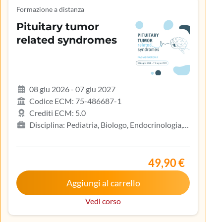
Formazione a distanza
Pituitary tumor
related syndromes
08 giu 2026 - 07 giu 2027
Codice ECM: 75-486687-1
Crediti ECM: 5.0
Disciplina: Pediatria, Biologo, Endocrinologia,
Gastroenterologia, Geriatria, Ginecologia e
ostetricia, Infermiere, Infermiere pediatrico,
Iscritto nell’elenco speciale ad esaurimento,
49,90 €
Malattie metaboliche e diabetologia, Medicina
Aggiungi al carrello
interna, Oncologia, Pediatria (Pediatri di libera
scelta), Tecnico sanitario di radiologia medica
Vedi corso