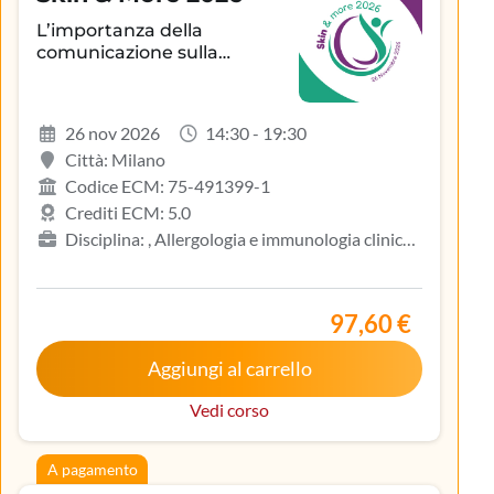
L’importanza della
comunicazione sulla
aderenza terapeutica e sul
controllo della patologia
infiammatoria
26 nov 2026
14:30 - 19:30
dermatologica
Città: Milano
Codice ECM: 75-491399-1
Crediti ECM: 5.0
Disciplina: , Allergologia e immunologia clinica,
Biologo, Dermatologia e venereologia, Infermiere,
Medicina del lavoro e sicurezza degli ambienti di
lavoro, Medicina generale (medici di famiglia)
97,60 €
Aggiungi al carrello
Vedi corso
A pagamento