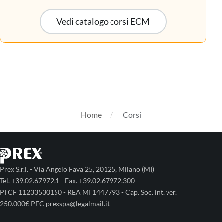
Vedi catalogo corsi ECM
Home
Corsi
Prex S.r.l. - Via Angelo Fava 25, 20125, Milano (MI)
Tel. +39.02.67972.1 - Fax. +39.02.67972.300
PI CF 11233530150 - REA MI 1447793 - Cap. Soc. int. ver.
250.000€ PEC prexspa@legalmail.it