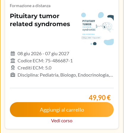
Formazione a distanza
Pituitary tumor
related syndromes
08 giu 2026 - 07 giu 2027
Codice ECM: 75-486687-1
Crediti ECM: 5.0
Disciplina: Pediatria, Biologo, Endocrinologia,
Gastroenterologia, Geriatria, Ginecologia e
ostetricia, Infermiere, Infermiere pediatrico,
Iscritto nell’elenco speciale ad esaurimento,
49,90 €
Malattie metaboliche e diabetologia, Medicina
Aggiungi al carrello
interna, Oncologia, Pediatria (Pediatri di libera
scelta), Tecnico sanitario di radiologia medica
Vedi corso