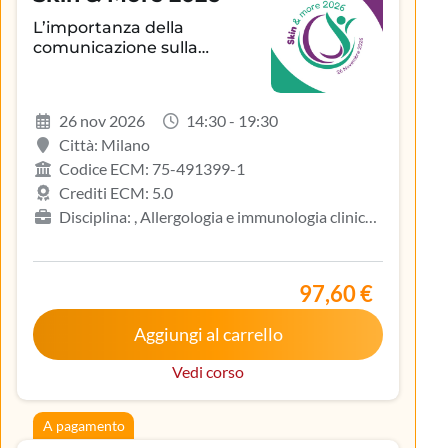
L’importanza della
comunicazione sulla
aderenza terapeutica e sul
controllo della patologia
infiammatoria
26 nov 2026
14:30 - 19:30
dermatologica
Città: Milano
Codice ECM: 75-491399-1
Crediti ECM: 5.0
Disciplina: , Allergologia e immunologia clinica,
Biologo, Dermatologia e venereologia, Infermiere,
Medicina del lavoro e sicurezza degli ambienti di
lavoro, Medicina generale (medici di famiglia)
97,60 €
Aggiungi al carrello
Vedi corso
A pagamento