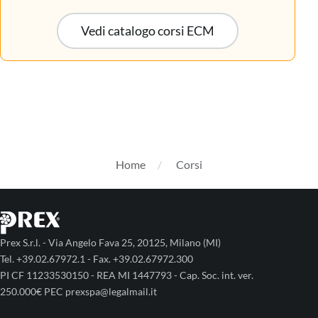
Vedi catalogo corsi ECM
Home
Corsi
Prex S.r.l. - Via Angelo Fava 25, 20125, Milano (MI)
Tel. +39.02.67972.1 - Fax. +39.02.67972.300
PI CF 11233530150 - REA MI 1447793 - Cap. Soc. int. ver.
250.000€ PEC prexspa@legalmail.it