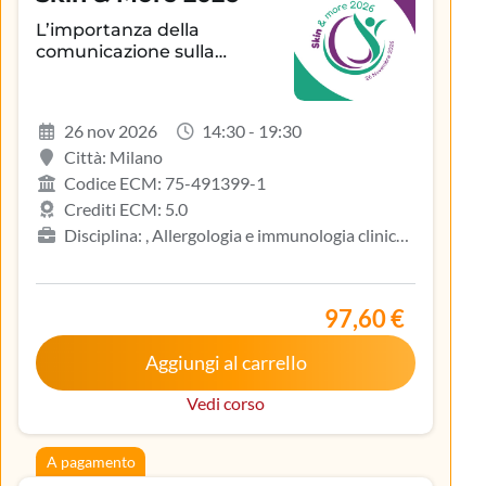
L’importanza della
comunicazione sulla
aderenza terapeutica e sul
controllo della patologia
infiammatoria
26 nov 2026
14:30 - 19:30
dermatologica
Città: Milano
Codice ECM: 75-491399-1
Crediti ECM: 5.0
Disciplina: , Allergologia e immunologia clinica,
Biologo, Dermatologia e venereologia, Infermiere,
Medicina del lavoro e sicurezza degli ambienti di
lavoro, Medicina generale (medici di famiglia)
97,60 €
Aggiungi al carrello
Vedi corso
A pagamento