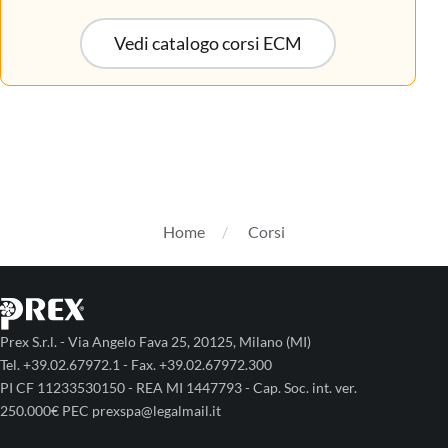
Vedi catalogo corsi ECM
Home
Corsi
Prex S.r.l. - Via Angelo Fava 25, 20125, Milano (MI)
Tel. +39.02.67972.1 - Fax. +39.02.67972.300
PI CF 11233530150 - REA MI 1447793 - Cap. Soc. int. ver.
250.000€ PEC prexspa@legalmail.it