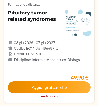
Formazione a distanza
Pituitary tumor
related syndromes
08 giu 2026 - 07 giu 2027
Codice ECM: 75-486687-1
Crediti ECM: 5.0
Disciplina: Infermiere pediatrico, Biologo,
Endocrinologia, Gastroenterologia, Geriatria,
Ginecologia e ostetricia, Infermiere, Iscritto
nell’elenco speciale ad esaurimento, Malattie
49,90 €
metaboliche e diabetologia, Medicina interna,
Aggiungi al carrello
Oncologia, Pediatria, Pediatria (Pediatri di libera
scelta), Tecnico sanitario di radiologia medica
Vedi corso