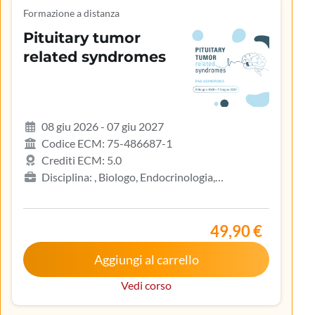
Formazione a distanza
Pituitary tumor
related syndromes
08 giu 2026 - 07 giu 2027
Codice ECM: 75-486687-1
Crediti ECM: 5.0
Disciplina: , Biologo, Endocrinologia,
Gastroenterologia, Geriatria, Ginecologia e
ostetricia, Infermiere, Infermiere pediatrico,
Iscritto nell’elenco speciale ad esaurimento,
49,90 €
Malattie metaboliche e diabetologia, Medicina
Aggiungi al carrello
interna, Oncologia, Pediatria, Pediatria (Pediatri di
libera scelta), Tecnico sanitario di radiologia medica
Vedi corso