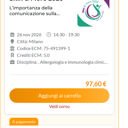
L’importanza della
comunicazione sulla
aderenza terapeutica e sul
controllo della patologia
infiammatoria
26 nov 2026
14:30 - 19:30
dermatologica
Città: Milano
Codice ECM: 75-491399-1
Crediti ECM: 5.0
Disciplina: , Allergologia e immunologia clinica,
Biologo, Dermatologia e venereologia, Infermiere,
Medicina del lavoro e sicurezza degli ambienti di
lavoro, Medicina generale (medici di famiglia)
97,60 €
Aggiungi al carrello
Vedi corso
A pagamento