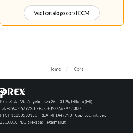
Vedi catalogo corsi ECM
Home
Corsi
Prex S.r.l. - Via Angelo Fava 25, 20125, Milano (MI)
Tel. +39.02.67972.1 - Fax. +39.02.67972.300
PI CF 11233530150 - REA MI 1447793 - Cap. Soc. int. ver.
250.000€ PEC prexspa@legalmail.it