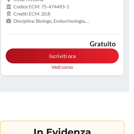
Codice ECM: 75-474493-1
Crediti ECM: 20.8
Disciplina: Biologo, Endocrinologia,
Gastroenterologia, Geriatria, Ginecologia e ostetricia,
Infermiere, Malattie metaboliche e diabetologia,
Medicina d'emergenza-urgenza, Medicina interna,
Gratuito
Oncologia, Pediatria, Tecnico sanitario di laboratorio
Iscriviti ora
biomedico, Tecnico sanitario di radiologia medica
Vedi corso
In Evidenza