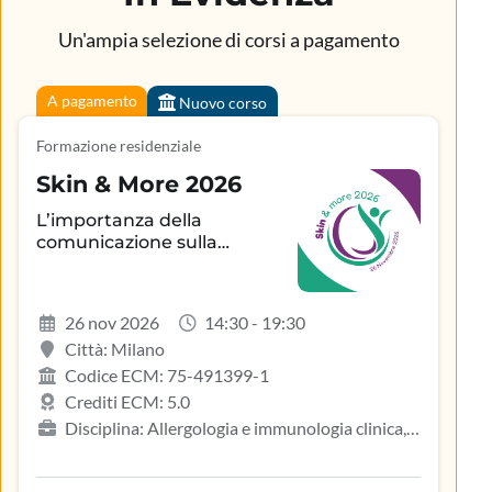
Un'ampia selezione di corsi a pagamento
A pagamento
Nuovo corso
Formazione residenziale
Skin & More 2026
L’importanza della
comunicazione sulla
aderenza terapeutica e sul
controllo della patologia
infiammatoria
26 nov 2026
14:30 - 19:30
dermatologica
Città: Milano
Codice ECM: 75-491399-1
Crediti ECM: 5.0
Disciplina: Allergologia e immunologia clinica,
Biologo, Dermatologia e venereologia, Infermiere,
Medicina del lavoro e sicurezza degli ambienti di