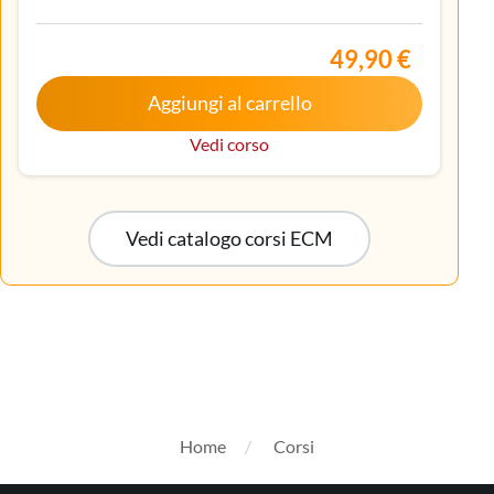
Gastroenterologia, Geriatria, Ginecologia e
ostetricia, Infermiere, Infermiere pediatrico,
Iscritto nell’elenco speciale ad esaurimento,
49,90 €
Malattie metaboliche e diabetologia, Medicina
Aggiungi al carrello
interna, Oncologia, Pediatria, Pediatria (Pediatri di
libera scelta), Tecnico sanitario di radiologia medica
Vedi corso
Vedi catalogo corsi ECM
Home
Corsi