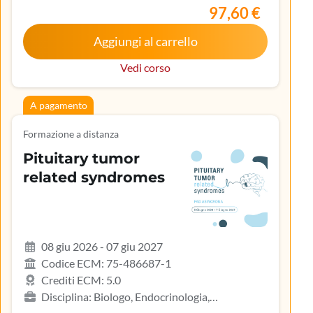
lavoro, Medicina generale (medici di famiglia)
97,60 €
Aggiungi al carrello
Vedi corso
A pagamento
Formazione a distanza
Pituitary tumor
related syndromes
08 giu 2026 - 07 giu 2027
Codice ECM: 75-486687-1
Crediti ECM: 5.0
Disciplina: Biologo, Endocrinologia,