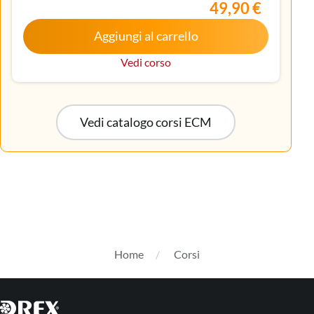
Iscritto nell’elenco speciale ad esaurimento,
49,90 €
Malattie metaboliche e diabetologia, Medicina
Aggiungi al carrello
interna, Oncologia, Pediatria, Pediatria (Pediatri di
libera scelta), Tecnico sanitario di radiologia medica
Vedi corso
Vedi catalogo corsi ECM
Home
Corsi