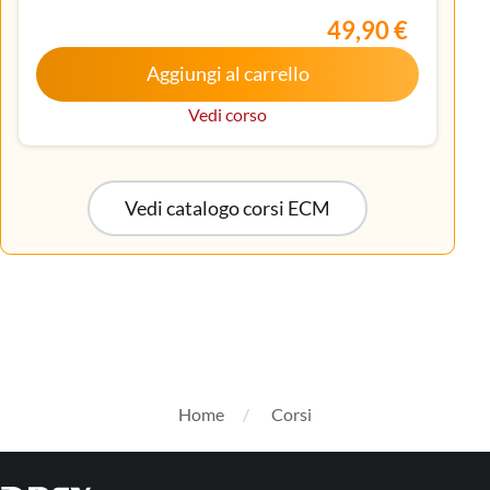
Iscritto nell’elenco speciale ad esaurimento,
49,90 €
Malattie metaboliche e diabetologia, Medicina
Aggiungi al carrello
interna, Oncologia, Pediatria, Pediatria (Pediatri di
libera scelta), Tecnico sanitario di radiologia medica
Vedi corso
Vedi catalogo corsi ECM
Home
Corsi