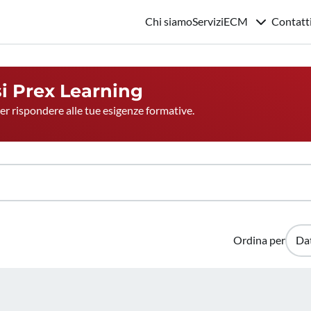
Chi siamo
Servizi
ECM
Contatt
si
Prex Learning
per rispondere alle tue esigenze formative.
Ordina per
Da