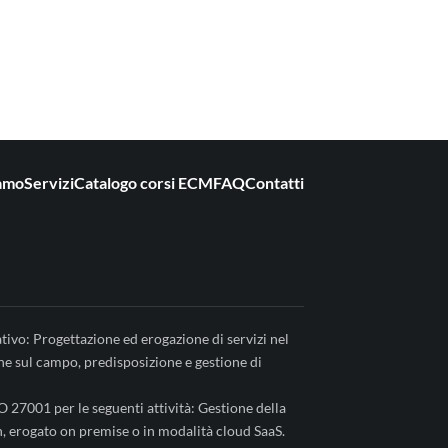
iamo
Servizi
Catalogo corsi ECM
FAQ
Contatti
tivo: Progettazione ed erogazione di servizi nel
one sul campo, predisposizione e gestione di
O 27001 per le seguenti attività: Gestione della
h, erogato on premise o in modalità cloud SaaS.