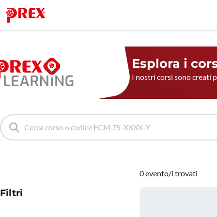
Esplora i cor
I nostri corsi sono creati 
0 evento/i trovati
Filtri