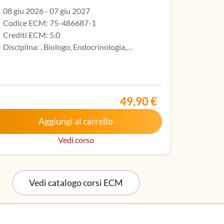
08 giu 2026 - 07 giu 2027
Codice ECM: 75-486687-1
Crediti ECM: 5.0
Disciplina: , Biologo, Endocrinologia,
stroenterologia, Geriatria, Ginecologia e
etricia, Infermiere, Infermiere pediatrico,
ritto nell’elenco speciale ad esaurimento,
lattie metaboliche e diabetologia, Medicina
49,90 €
erna, Oncologia, Pediatria, Pediatria (Pediatri
libera scelta), Tecnico sanitario di radiologia
Aggiungi al carrello
dica
Vedi corso
Vedi catalogo corsi ECM