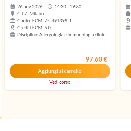
26 nov 2026
14:30 - 19:30
Città: Milano
Codice ECM: 75-491399-1
Crediti ECM: 5.0
Disciplina: Allergologia e immunologia clinica,
Ga
Biologo, Dermatologia e venereologia, Infermiere,
ost
Medicina del lavoro e sicurezza degli ambienti di
Isc
lavoro, Medicina generale (medici di famiglia)
Ma
97,60 €
int
di 
Aggiungi al carrello
me
Vedi corso