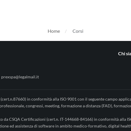
Home
Corsi
Chi s
 prexspa@legalmail.it
 (cert.n.87660) in conformità alla ISO 9001 con il seguente campo applica
one professionale, congressi, meeting, formazione a distanza (FAD), formazi
ato da CSQA Certificazioni (cert.n. IT-144668-84166) in conformità alla IS
nzione ed assistenza di software in ambito medico-formativo, digital healt