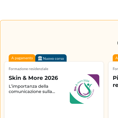
A pagamento
A
Nuovo corso
Formazione residenziale
For
Skin & More 2026
P
r
L’importanza della
comunicazione sulla
aderenza terapeutica e
sul controllo della
patologia infiammatoria
dermatologica