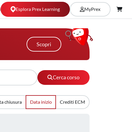
Esplora Prex Learning
i
MyPrex
Scopri
Cerca corso
ta chiusura
Data inizio
Crediti ECM