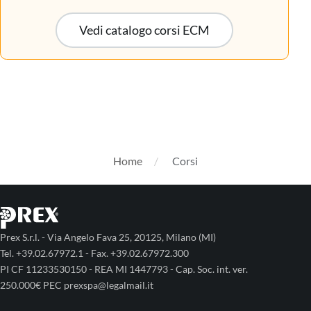
Vedi catalogo corsi ECM
Home
Corsi
Prex S.r.l. - Via Angelo Fava 25, 20125, Milano (MI)
Tel. +39.02.67972.1 - Fax. +39.02.67972.300
PI CF 11233530150 - REA MI 1447793 - Cap. Soc. int. ver.
250.000€ PEC prexspa@legalmail.it