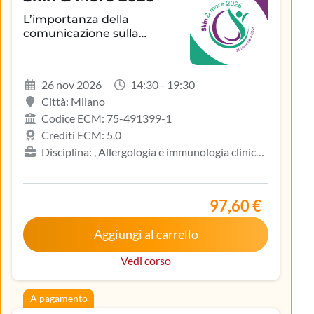
L’importanza della
comunicazione sulla
aderenza terapeutica e sul
controllo della patologia
infiammatoria
26 nov 2026
14:30 - 19:30
dermatologica
Città: Milano
Codice ECM: 75-491399-1
Crediti ECM: 5.0
Disciplina: , Allergologia e immunologia clinica,
Biologo, Dermatologia e venereologia, Infermiere,
Medicina del lavoro e sicurezza degli ambienti di
lavoro, Medicina generale (medici di famiglia)
97,60 €
Aggiungi al carrello
Vedi corso
A pagamento