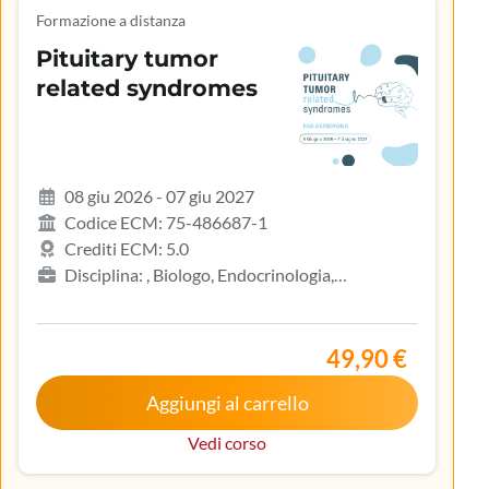
Formazione a distanza
Pituitary tumor
related syndromes
08 giu 2026 - 07 giu 2027
Codice ECM: 75-486687-1
Crediti ECM: 5.0
Disciplina: , Biologo, Endocrinologia,
Gastroenterologia, Geriatria, Ginecologia e
ostetricia, Infermiere, Infermiere pediatrico,
Iscritto nell’elenco speciale ad esaurimento,
49,90 €
Malattie metaboliche e diabetologia, Medicina
Aggiungi al carrello
interna, Oncologia, Pediatria, Pediatria (Pediatri di
libera scelta), Tecnico sanitario di radiologia medica
Vedi corso