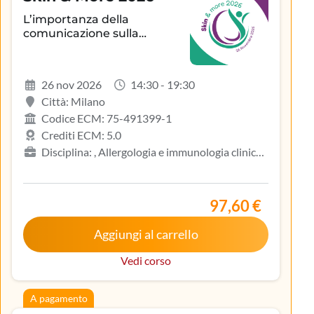
L’importanza della
comunicazione sulla
aderenza terapeutica e sul
controllo della patologia
infiammatoria
26 nov 2026
14:30 - 19:30
dermatologica
Città: Milano
Codice ECM: 75-491399-1
Crediti ECM: 5.0
Disciplina: , Allergologia e immunologia clinica,
Biologo, Dermatologia e venereologia, Infermiere,
Medicina del lavoro e sicurezza degli ambienti di
lavoro, Medicina generale (medici di famiglia)
97,60 €
Aggiungi al carrello
Vedi corso
A pagamento