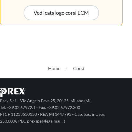
Vedi catalogo corsi ECM
Home
Corsi
Prex S.r.l. - Via Angelo Fava 25, 20125, Milano (MI)
Tel. +39.02.67972.1 - Fax. +39.02.67972.300
PI CF 11233530150 - REA MI 1447793 - Cap. Soc. int. ver.
250.000€ PEC prexspa@legalmail.it