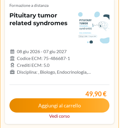
Formazione a distanza
Pituitary tumor
related syndromes
08 giu 2026 - 07 giu 2027
Codice ECM: 75-486687-1
Crediti ECM: 5.0
Disciplina: , Biologo, Endocrinologia,
Gastroenterologia, Geriatria, Ginecologia e
ostetricia, Infermiere, Infermiere pediatrico,
Iscritto nell’elenco speciale ad esaurimento,
49,90 €
Malattie metaboliche e diabetologia, Medicina
Aggiungi al carrello
interna, Oncologia, Pediatria, Pediatria (Pediatri di
libera scelta), Tecnico sanitario di radiologia medica
Vedi corso