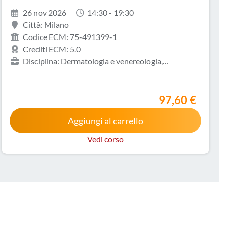
dermatologica
26 nov 2026
14:30 - 19:30
Città: Milano
Codice ECM: 75-491399-1
Crediti ECM: 5.0
Disciplina: Dermatologia e venereologia,
Allergologia e immunologia clinica, Biologo, Infermiere,
Medicina del lavoro e sicurezza degli ambienti di
lavoro, Medicina generale (medici di famiglia)
97,60 €
Aggiungi al carrello
Vedi corso