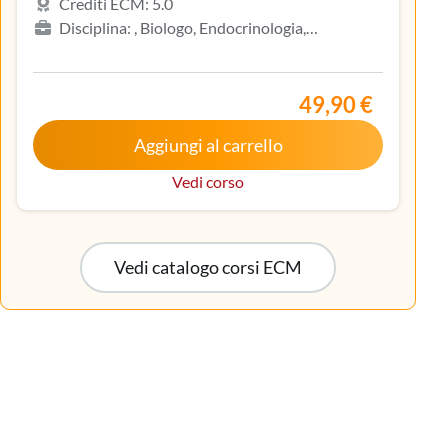
Crediti ECM: 5.0
Disciplina: , Biologo, Endocrinologia,
Gastroenterologia, Geriatria, Ginecologia e
ostetricia, Infermiere, Infermiere pediatrico,
Iscritto nell’elenco speciale ad esaurimento,
49,90 €
Malattie metaboliche e diabetologia, Medicina
Aggiungi al carrello
interna, Oncologia, Pediatria, Pediatria (Pediatri di
libera scelta), Tecnico sanitario di radiologia medica
Vedi corso
Vedi catalogo corsi ECM