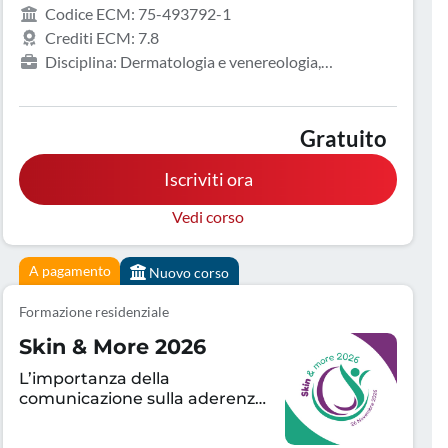
Codice ECM: 75-493792-1
Crediti ECM: 7.8
Disciplina: Dermatologia e venereologia,
Allergologia e immunologia clinica
Gratuito
Iscriviti ora
Vedi corso
A pagamento
Nuovo corso
Formazione residenziale
Skin & More 2026
L’importanza della
comunicazione sulla aderenza
terapeutica e sul controllo
della patologia infiammatoria