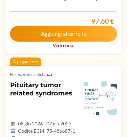
Allergologia e immunologia clinica, Biologo,
Infermiere, Medicina del lavoro e sicurezza degli
ambienti di lavoro, Medicina generale (medici di
97,60 €
famiglia)
Aggiungi al carrello
Vedi corso
A pagamento
Formazione a distanza
Pituitary tumor
related syndromes
08 giu 2026 - 07 giu 2027
Codice ECM: 75-486687-1