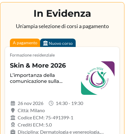
In Evidenza
Un'ampia selezione di corsi a pagamento
A pagamento
Nuovo corso
Formazione residenziale
Skin & More 2026
L’importanza della
comunicazione sulla
aderenza terapeutica e sul
controllo della patologia
infiammatoria
26 nov 2026
14:30 - 19:30
dermatologica
Città: Milano
Codice ECM: 75-491399-1
Crediti ECM: 5.0
Disciplina: Dermatologia e venereologia,