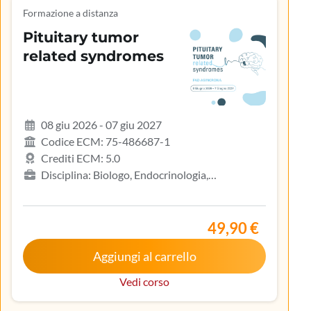
Formazione a distanza
Pituitary tumor
related syndromes
08 giu 2026 - 07 giu 2027
Codice ECM: 75-486687-1
Crediti ECM: 5.0
Disciplina: Biologo, Endocrinologia,
Gastroenterologia, Geriatria, Ginecologia e
ostetricia, Infermiere, Infermiere pediatrico,
Iscritto nell’elenco speciale ad esaurimento,
49,90 €
Malattie metaboliche e diabetologia, Medicina
Aggiungi al carrello
interna, Oncologia, Pediatria, Pediatria (Pediatri di
libera scelta), Tecnico sanitario di radiologia medica
Vedi corso