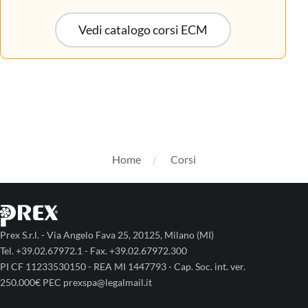
Vedi catalogo corsi ECM
Home
Corsi
Prex S.r.l. - Via Angelo Fava 25, 20125, Milano (MI)
Tel. +39.02.67972.1 - Fax. +39.02.67972.300
PI CF 11233530150 - REA MI 1447793 - Cap. Soc. int. ver.
250.000€ PEC prexspa@legalmail.it