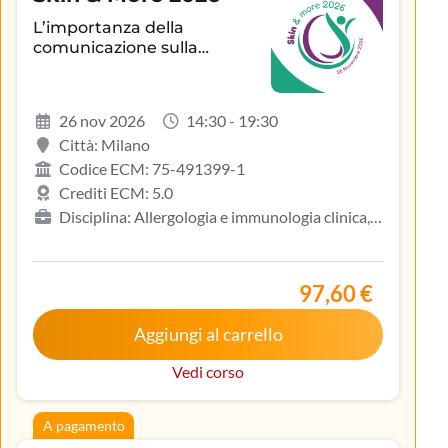
L’importanza della
comunicazione sulla
aderenza terapeutica e sul
controllo della patologia
infiammatoria
26 nov 2026
14:30 - 19:30
dermatologica
Città: Milano
Codice ECM: 75-491399-1
Crediti ECM: 5.0
Disciplina: Allergologia e immunologia clinica,
Biologo, Dermatologia e venereologia, Infermiere,
Medicina del lavoro e sicurezza degli ambienti di
lavoro, Medicina generale (medici di famiglia)
97,60 €
Aggiungi al carrello
Vedi corso
A pagamento