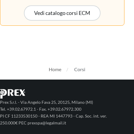
Vedi catalogo corsi ECM
Home
Corsi
Prex S.r.l. - Via Angelo Fava 25, 20125, Milano (MI)
Tel. +39.02.67972.1 - Fax. +39.02.67972.300
PI CF 11233530150 - REA MI 1447793 - Cap. Soc. int. ver.
250.000€ PEC prexspa@legalmail.it