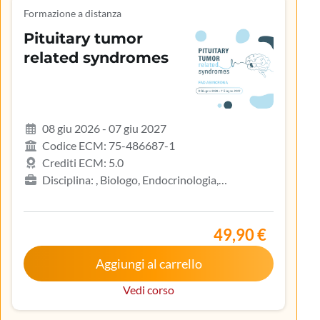
Formazione a distanza
Pituitary tumor
related syndromes
08 giu 2026 - 07 giu 2027
Codice ECM: 75-486687-1
Crediti ECM: 5.0
Disciplina: , Biologo, Endocrinologia,
Gastroenterologia, Geriatria, Ginecologia e
ostetricia, Infermiere, Infermiere pediatrico,
Iscritto nell’elenco speciale ad esaurimento,
49,90 €
Malattie metaboliche e diabetologia, Medicina
Aggiungi al carrello
interna, Oncologia, Pediatria, Pediatria (Pediatri di
libera scelta), Tecnico sanitario di radiologia medica
Vedi corso