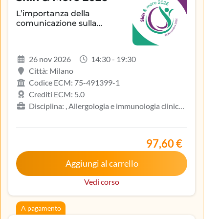
L’importanza della
comunicazione sulla
aderenza terapeutica e sul
controllo della patologia
infiammatoria
26 nov 2026
14:30 - 19:30
dermatologica
Città: Milano
Codice ECM: 75-491399-1
Crediti ECM: 5.0
Disciplina: , Allergologia e immunologia clinica,
Biologo, Dermatologia e venereologia, Infermiere,
Medicina del lavoro e sicurezza degli ambienti di
lavoro, Medicina generale (medici di famiglia)
97,60 €
Aggiungi al carrello
Vedi corso
A pagamento